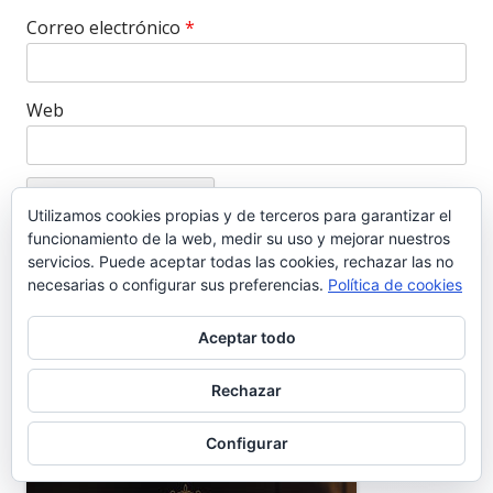
Correo electrónico
*
Web
Utilizamos cookies propias y de terceros para garantizar el
funcionamiento de la web, medir su uso y mejorar nuestros
- Al enviar este comentario estoy aceptando la totalidad de las
servicios. Puede aceptar todas las cookies, rechazar las no
.
necesarias o configurar sus preferencias.
Política de cookies
codiciones de la
POLITICA DE PRIVACIDAD
Y
AVISO LEGAL
Aceptar todo
Rechazar
INFORMÁTICA PARA HOSTELERÍA
Barra
Configurar
lateral