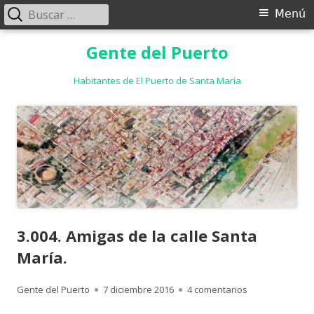
Buscar:
Menú
Menú
principal
Saltar
Gente del Puerto
al
contenido
Habitantes de El Puerto de Santa María
3.004. Amigas de la calle Santa
María.
Autor
Publicado
en 3.004. Amigas
Gente del Puerto
7 diciembre 2016
4 comentarios
el