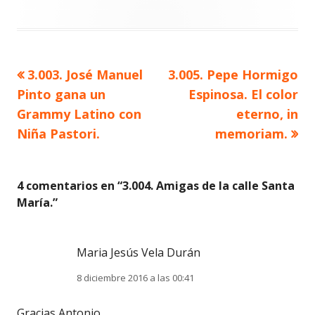
Artículo
Artículo
3.003. José Manuel
3.005. Pepe Hormigo
Navegación
anterior
siguiente
Pinto gana un
Espinosa. El color
de
Grammy Latino con
eterno, in
Niña Pastori.
memoriam.
entradas
4 comentarios en “
3.004. Amigas de la calle Santa
María.
”
Maria Jesús Vela Durán
8 diciembre 2016 a las 00:41
Gracias Antonio.