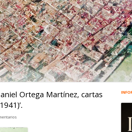
Daniel Ortega Martínez, cartas
INFO
Ba
1941)’.
lat
en 3.040. Nuevo libro: ‘Daniel Ortega Martínez, cartas desde la cár
mentarios
pri