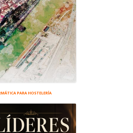
RMÁTICA PARA HOSTELERÍA
rra
eral
cel (1939-1941)’.
ncipal