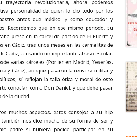
su trayectoria revolucionaria, ahora podemos
ctiva personalidad de quien lo dio todo por los
aestro antes que médico, y como educador y
ijos. Recordemos que en ese mismo periodo, su
ba presa en la cárcel de partido de El Puerto y
res en Cádiz, tras unos meses en las carmelitas de
a de Cádiz, acusando un importante atraso escolar.
sde varias cárceles (Porlier en Madrid, Yeserías,
ia y Cádiz), aunque pasaron la censura militar y
ticos, sí reflejan la talla ética y moral de este
erto conocían como Don Daniel, y que debe pasar
 de la ciudad.
ros muchos aspectos, estos consejos a su hijo
e también nos dice mucho de su forma de ser y
mo padre si hubiera podido participar en su