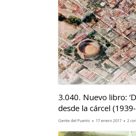
3.040. Nuevo libro: ‘
desde la cárcel (1939-
Autor
Publicado
Gente del Puerto
17 enero 2017
2 co
el