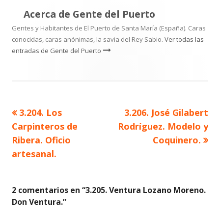
Acerca de
Gente del Puerto
Gentes y Habitantes de El Puerto de Santa María (España). Caras
conocidas, caras anónimas, la savia del Rey Sabio.
Ver todas las
entradas de Gente del Puerto
Artículo
Artículo
3.204. Los
3.206. José Gilabert
Navegación
anterior
siguiente
Carpinteros de
Rodríguez. Modelo y
de
Ribera. Oficio
Coquinero.
artesanal.
entradas
2 comentarios en “
3.205. Ventura Lozano Moreno.
Don Ventura.
”