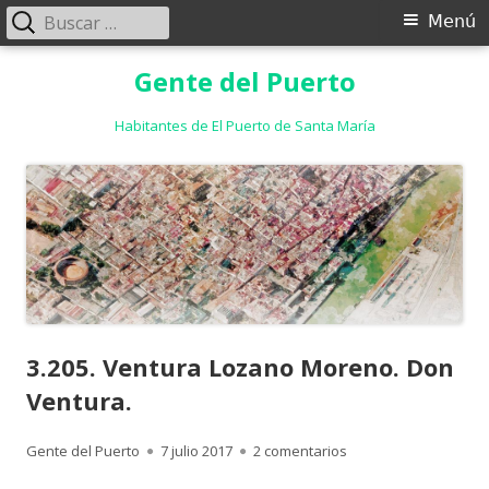
Buscar:
Menú
Menú
principal
Saltar
Gente del Puerto
al
contenido
Habitantes de El Puerto de Santa María
3.205. Ventura Lozano Moreno. Don
Ventura.
Autor
Publicado
en 3.205. Ventura Lo
Gente del Puerto
7 julio 2017
2 comentarios
el