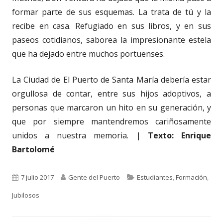
formar parte de sus esquemas. La trata de tú y la
recibe en casa. Refugiado en sus libros, y en sus
paseos cotidianos, saborea la impresionante estela
que ha dejado entre muchos portuenses.
La Ciudad de El Puerto de Santa María debería estar
orgullosa de contar, entre sus hijos adoptivos, a
personas que marcaron un hito en su generación, y
que por siempre mantendremos cariñosamente
unidos a nuestra memoria.
| Texto: Enrique
Bartolomé
Publicado
Autor
Categorías
7 julio 2017
Gente del Puerto
Estudiantes
,
Formación
,
el
Jubilosos