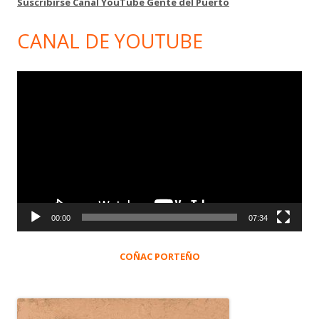
Suscribirse Canal YouTube Gente del Puerto
CANAL DE YOUTUBE
Reproductor
de
vídeo
00:00
07:34
COÑAC PORTEÑO