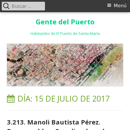
Buscar:
Menú
Menú
principal
Saltar
Gente del Puerto
al
contenido
Habitantes de El Puerto de Santa María
DÍA:
15 DE JULIO DE 2017
3.213. Manoli Bautista Pérez.