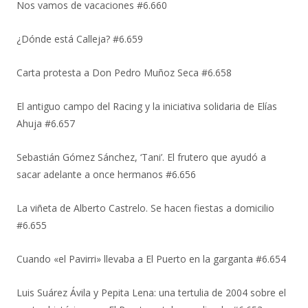
Nos vamos de vacaciones #6.660
¿Dónde está Calleja? #6.659
Carta protesta a Don Pedro Muñoz Seca #6.658
El antiguo campo del Racing y la iniciativa solidaria de Elías
Ahuja #6.657
Sebastián Gómez Sánchez, ‘Tani’. El frutero que ayudó a
sacar adelante a once hermanos #6.656
La viñeta de Alberto Castrelo. Se hacen fiestas a domicilio
#6.655
Cuando «el Pavirri» llevaba a El Puerto en la garganta #6.654
Luis Suárez Ávila y Pepita Lena: una tertulia de 2004 sobre el