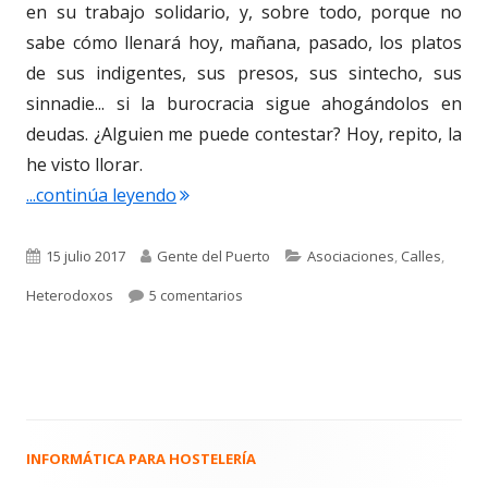
en su trabajo solidario, y, sobre todo, porque no
sabe cómo llenará hoy, mañana, pasado, los platos
de sus indigentes, sus presos, sus sintecho, sus
sinnadie... si la burocracia sigue ahogándolos en
deudas. ¿Alguien me puede contestar? Hoy, repito, la
he visto llorar.
"3.213. Manoli Bautista Pérez. Respo
...continúa leyendo
Publicado
Autor
Categorías
15 julio 2017
Gente del Puerto
Asociaciones
,
Calles
,
el
en 3.213. Manoli Bautista Pérez. Re
Heterodoxos
5 comentarios
INFORMÁTICA PARA HOSTELERÍA
Barra