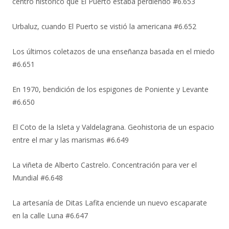
centro histórico que El Puerto estaba perdiendo #6.653
Urbaluz, cuando El Puerto se vistió la americana #6.652
Los últimos coletazos de una enseñanza basada en el miedo
#6.651
En 1970, bendición de los espigones de Poniente y Levante
#6.650
El Coto de la Isleta y Valdelagrana. Geohistoria de un espacio
entre el mar y las marismas #6.649
La viñeta de Alberto Castrelo. Concentración para ver el
Mundial #6.648
La artesanía de Ditas Lafita enciende un nuevo escaparate
en la calle Luna #6.647