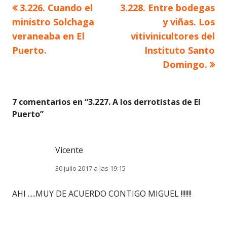
Artículo
Artículo
3.226. Cuando el
3.228. Entre bodegas
Navegación
anterior
siguiente
ministro Solchaga
y viñas. Los
de
veraneaba en El
vitivinicultores del
Puerto.
Instituto Santo
entradas
Domingo.
7 comentarios en “
3.227. A los derrotistas de El
Puerto
”
Vicente
30 julio 2017 a las 19:15
AHI .....MUY DE ACUERDO CONTIGO MIGUEL !!!!!!!