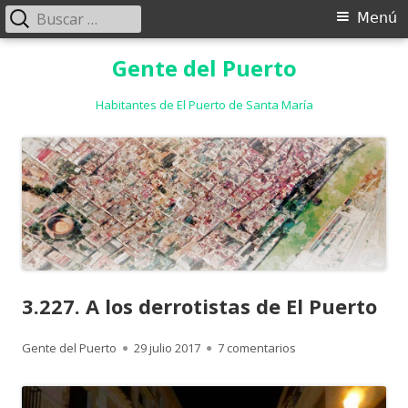
Buscar:
Menú
Menú
principal
Saltar
Gente del Puerto
al
contenido
Habitantes de El Puerto de Santa María
3.227. A los derrotistas de El Puerto
Autor
Publicado
en 3.227. A los derro
Gente del Puerto
29 julio 2017
7 comentarios
el