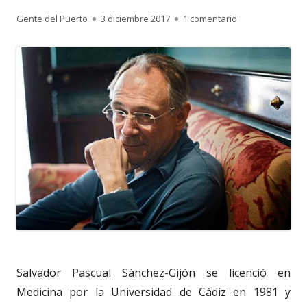
Autor
Publicado
en 3.452. Salvado
Gente del Puerto
3 diciembre 2017
1 comentario
el
Salvador Pascual Sánchez-Gijón se licenció en
Medicina por la Universidad de Cádiz en 1981 y