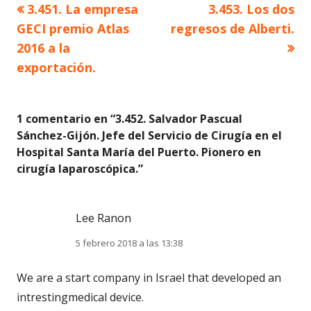
Artículo
Artículo
3.451. La empresa
3.453. Los dos
Navegación
anterior
siguiente
GECI premio Atlas
regresos de Alberti.
de
2016 a la
exportación.
entradas
1 comentario en “
3.452. Salvador Pascual
Sánchez-Gijón. Jefe del Servicio de Cirugía en el
Hospital Santa María del Puerto. Pionero en
cirugía laparoscópica.
”
Lee Ranon
5 febrero 2018 a las 13:38
We are a start company in Israel that developed an
intrestingmedical device.