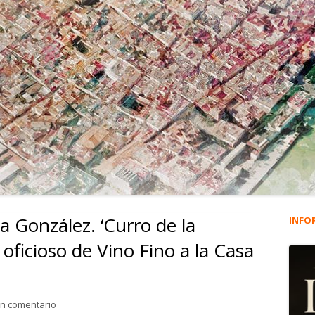
a González. ‘Curro de la
INFO
Ba
 oficioso de Vino Fino a la Casa
lat
pri
para 3.595. Francisco Barba González. ‘Curro de la Blanquita’
un comentario