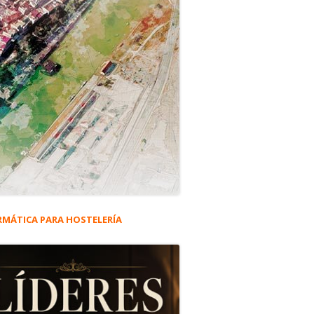
RMÁTICA PARA HOSTELERÍA
rra
eral
ncipal
, proveedor oficioso de Vino Fino a la Casa Real