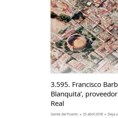
3.595. Francisco Barb
Blanquita’, proveedor
Real
Autor
Publicado
Gente del Puerto
25 abril 2018
Deja 