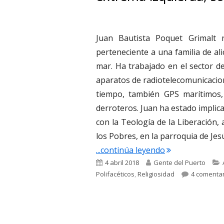
Juan Bautista Poquet Grimalt
perteneciente a una familia de al
mar. Ha trabajado en el sector d
aparatos de radiotelecomunicacio
tiempo, también GPS marítimos, 
derroteros. Juan ha estado implica
con la Teología de la Liberación,
los Pobres, en la parroquia de Jes
"3.574. Juan Ba
...continúa leyendo
Publicado
Autor
4 abril 2018
Gente del Puerto
el
Polifacéticos
,
Religiosidad
4 comenta