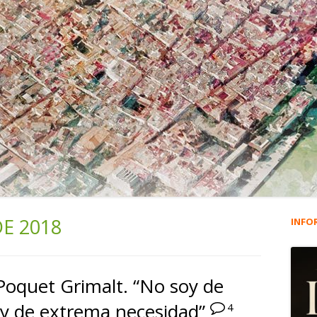
DE 2018
INFO
Ba
lat
Poquet Grimalt. “No soy de
pri
oy de extrema necesidad”
4