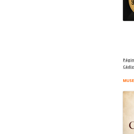
Págin
Cádiz
MUSE