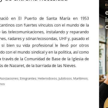
 nació en El Puerto de Santa María en 1953
icantinos con fuertes vínculos con el mundo de la
e las telecomunicaciones, instalando y reparando
nes, radares y sónar/ecosondas, UHF y, pasado el
si bien su vida profesional le llevó por otros
do con el mundo sindical y en la política, así como
 a través de la Comunidad de Base de la Iglesia de
ús de Nazaret, de la barriada de las Nieves.
utista Poquet Grimalt. “No soy de extrema izquierda, soy de 
Categorías
Asociaciones
,
Emigrantes
,
Heterodoxos
,
Jubilosos
,
Marítimos
,
en 3.574. Juan Bautista Poquet Grimalt. “No soy de extrema izquierda,
rios