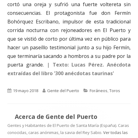
cortó una oreja y sufrió una fuerte voltereta sin
consecuencias. El protagonista fue don Fermín
Bohórquez Escribano, impulsor de esta tradicional
corrida nocturna con rejoneadores en El Puerto y
que se vistió de corto por última vez en público para
hacer un paseíllo testimonial junto a su hijo Fermín,
que terminaría sacando a hombros a su padre por la
puerta grande.
| Texto: Lucas Pérez. Anécdota
extraídas del libro '300 anécdotas taurinas'
Publicado
Autor
Categorías
19 mayo 2018
Gente del Puerto
Foráneos
,
Toros
el
Acerca de
Gente del Puerto
Gentes y Habitantes de El Puerto de Santa María (España). Caras
conocidas, caras anónimas, la savia del Rey Sabio.
Ver todas las