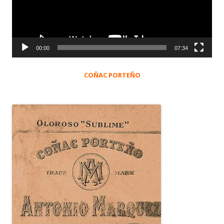
00:00
07:34
COÑAC PORTEÑO