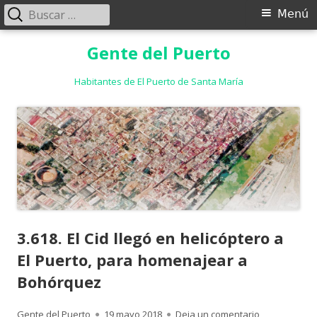
Buscar:
Menú
Menú
principal
Saltar
Gente del Puerto
al
contenido
Habitantes de El Puerto de Santa María
3.618. El Cid llegó en helicóptero a
El Puerto, para homenajear a
Bohórquez
Autor
Publicado
para 3.618. E
Gente del Puerto
19 mayo 2018
Deja un comentario