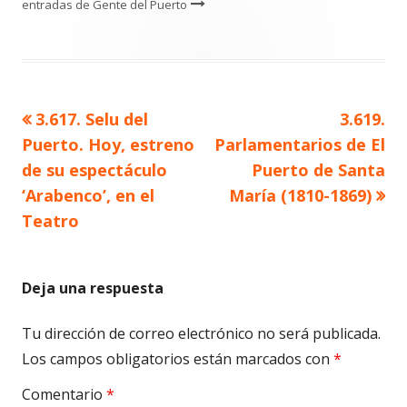
entradas de Gente del Puerto
Artículo
Artículo
3.617. Selu del
3.619.
Navegación
anterior
siguient
Puerto. Hoy, estreno
Parlamentarios de El
de
de su espectáculo
Puerto de Santa
‘Arabenco’, en el
María (1810-1869)
entradas
Teatro
Deja una respuesta
Tu dirección de correo electrónico no será publicada.
Los campos obligatorios están marcados con
*
Comentario
*