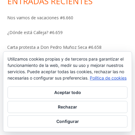
ENTRADAS RECIENTES
Nos vamos de vacaciones #6.660
¿Dónde está Calleja? #6.659
Carta protesta a Don Pedro Muñoz Seca #6.658
Utilizamos cookies propias y de terceros para garantizar el
El antiguo campo del Racing y la iniciativa solidaria de Elías
funcionamiento de la web, medir su uso y mejorar nuestros
Ahuja #6.657
servicios. Puede aceptar todas las cookies, rechazar las no
necesarias o configurar sus preferencias.
Política de cookies
Sebastián Gómez Sánchez, ‘Tani’. El frutero que ayudó a
sacar adelante a once hermanos #6.656
Aceptar todo
La viñeta de Alberto Castrelo. Se hacen fiestas a domicilio
Rechazar
#6.655
Configurar
Cuando «el Pavirri» llevaba a El Puerto en la garganta #6.654