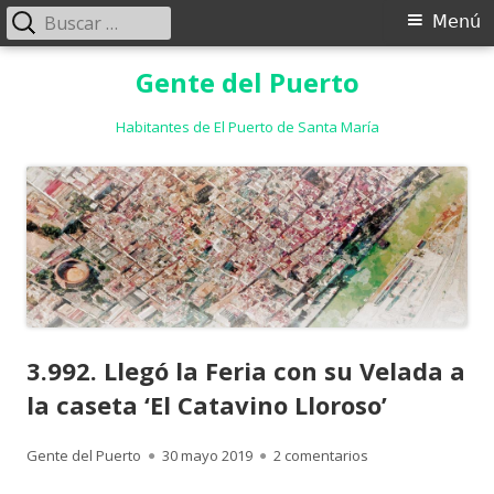
Buscar:
Menú
Menú
principal
Saltar
Gente del Puerto
al
contenido
Habitantes de El Puerto de Santa María
3.992. Llegó la Feria con su Velada a
la caseta ‘El Catavino Lloroso’
Autor
Publicado
en 3.992. Llegó la 
Gente del Puerto
30 mayo 2019
2 comentarios
el