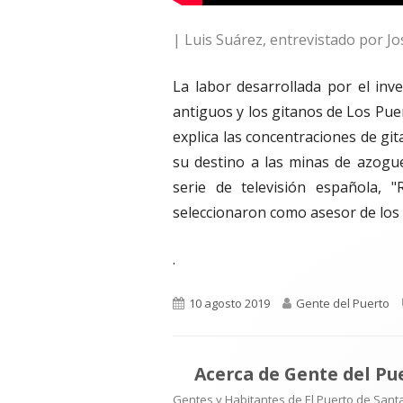
| Luis Suárez, entrevistado por J
La labor desarrollada por el inv
antiguos y los gitanos de Los Puer
explica las concentraciones de git
su destino a las minas de azogue
serie de televisión española, 
seleccionaron como asesor de los c
.
Publicado
Autor
10 agosto 2019
Gente del Puerto
el
Acerca de
Gente del Pu
Gentes y Habitantes de El Puerto de Santa