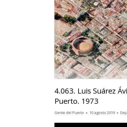
4.063. Luis Suárez Ávi
Puerto. 1973
Autor
Publicado
Gente del Puerto
10 agosto 2019
Dej
el