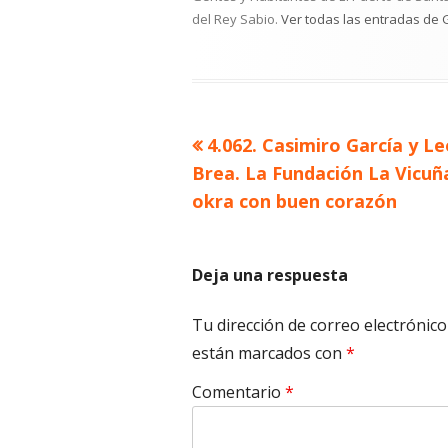
del Rey Sabio.
Ver todas las entradas de 
Artículo
4.062. Casimiro García y L
Navegación
anterior
Brea. La Fundación La Vicuña
de
okra con buen corazón
entradas
Deja una respuesta
Tu dirección de correo electrónico
están marcados con
*
Comentario
*