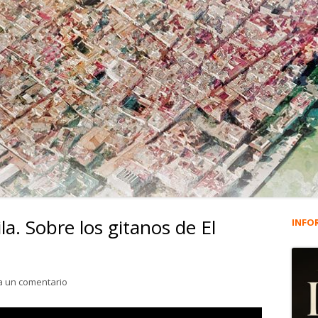
la. Sobre los gitanos de El
INFO
Ba
lat
para 4.063. Luis Suárez Ávila. Sobre los gitanos de El Puert
a un comentario
pri