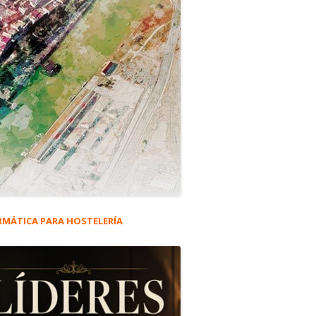
RMÁTICA PARA HOSTELERÍA
rra
eral
o. 1973
ncipal