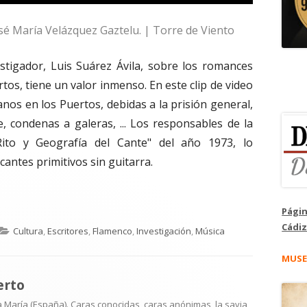
osé María Velázquez Gaztelu. | Torre de Viento
estigador, Luis Suárez Ávila, sobre los romances
tos, tiene un valor inmenso. En este clip de video
anos en los Puertos, debidas a la prisión general,
, condenas a galeras, ... Los responsables de la
"Rito y Geografía del Cante" del año 1973, lo
antes primitivos sin guitarra.
Págin
Cádiz
Categorías
Cultura
,
Escritores
,
Flamenco
,
Investigación
,
Música
MUSE
erto
 María (España). Caras conocidas, caras anónimas, la savia