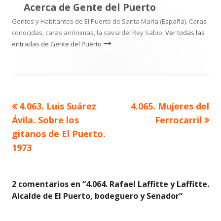
Acerca de
Gente del Puerto
Gentes y Habitantes de El Puerto de Santa María (España). Caras
conocidas, caras anónimas, la savia del Rey Sabio.
Ver todas las
entradas de Gente del Puerto
Artículo
Artículo
4.063. Luis Suárez
4.065. Mujeres del
Navegación
anterior
siguiente
Ávila. Sobre los
Ferrocarril
de
gitanos de El Puerto.
1973
entradas
2 comentarios en “
4.064. Rafael Laffitte y Laffitte.
Alcalde de El Puerto, bodeguero y Senador
”