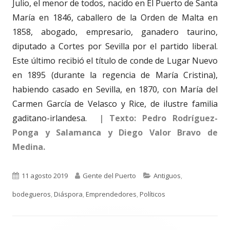
Julio, el menor de todos, nacido en El Puerto de Santa
María en 1846, caballero de la Orden de Malta en
1858, abogado, empresario, ganadero taurino,
diputado a Cortes por Sevilla por el partido liberal.
Este último recibió el título de conde de Lugar Nuevo
en 1895 (durante la regencia de María Cristina),
habiendo casado en Sevilla, en 1870, con María del
Carmen García de Velasco y Rice, de ilustre familia
gaditano-irlandesa.
| Texto: Pedro Rodríguez-
Ponga y Salamanca y Diego Valor Bravo de
Medina.
Publicado
Autor
Categorías
11 agosto 2019
Gente del Puerto
Antiguos
,
el
bodegueros
,
Diáspora
,
Emprendedores
,
Políticos