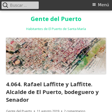
Buscar:
Menú
Menú
principal
Saltar
Gente del Puerto
al
contenido
Habitantes de El Puerto de Santa María
4.064. Rafael Laffitte y Laffitte.
Alcalde de El Puerto, bodeguero y
Senador
Autor
Publicado
en 4.064. Rafael L
Gente del Puerto
11 agosto 2019
2 comentarios