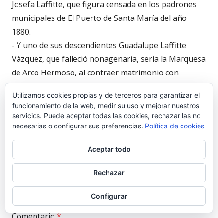
Josefa Laffitte, que figura censada en los padrones
municipales de El Puerto de Santa María del año
1880.
- Y uno de sus descendientes Guadalupe Laffitte
Vázquez, que falleció nonagenaria, sería la Marquesa
de Arco Hermoso, al contraer matrimonio con
Alejandro Romero Osborne.
Utilizamos cookies propias y de terceros para garantizar el
Antonio Gutiérrez Ruiz - A.C. Puertoguía.
funcionamiento de la web, medir su uso y mejorar nuestros
servicios. Puede aceptar todas las cookies, rechazar las no
necesarias o configurar sus preferencias.
Política de cookies
Aceptar todo
Deja una respuesta
Rechazar
Tu dirección de correo electrónico no será publicada.
Configurar
Los campos obligatorios están marcados con
*
Comentario
*