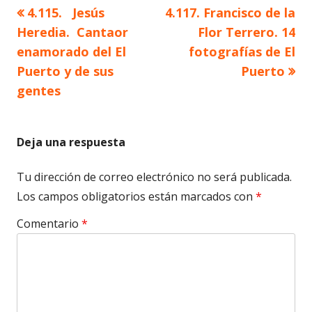
Artículo
Artículo
4.115. Jesús
4.117. Francisco de la
Navegación
anterior
siguiente
Heredia. Cantaor
Flor Terrero. 14
de
enamorado del El
fotografías de El
Puerto y de sus
Puerto
entradas
gentes
Deja una respuesta
Tu dirección de correo electrónico no será publicada.
Los campos obligatorios están marcados con
*
Comentario
*