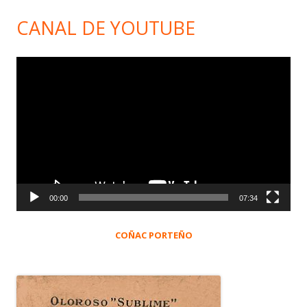
CANAL DE YOUTUBE
Reproductor
de
vídeo
00:00
07:34
COÑAC PORTEÑO