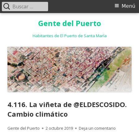
Buscar:
Menú
Menú
principal
Saltar
Gente del Puerto
al
contenido
Habitantes de El Puerto de Santa María
4.116. La viñeta de @ELDESCOSIDO.
Cambio climático
Autor
Publicado
para 4.116.
Gente del Puerto
2 octubre 2019
Deja un comentario
el