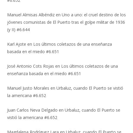
#6.652
Manuel Almisas Albéndiz
en
Uno a uno: el cruel destino de los
jóvenes comunistas de El Puerto tras el golpe militar de 1936
(y II) #6.644
Karl Ajote
en
Los últimos coletazos de una enseñanza
basada en el miedo #6.651
José Antonio Cots Rojas
en
Los últimos coletazos de una
enseñanza basada en el miedo #6.651
Manuel Justo Morales
en
Urbaluz, cuando El Puerto se vistió
la americana #6.652
Juan Carlos Neva Delgado
en
Urbaluz, cuando El Puerto se
vistió la americana #6.652
Magdalena Rodríguez Lara
en
Urbaluz, cuando El Puerto se