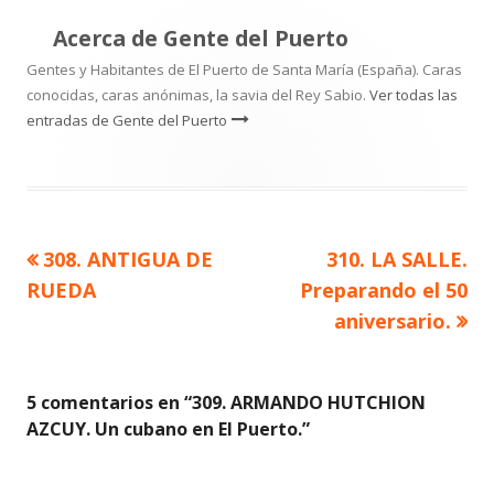
Acerca de
Gente del Puerto
Gentes y Habitantes de El Puerto de Santa María (España). Caras
conocidas, caras anónimas, la savia del Rey Sabio.
Ver todas las
entradas de Gente del Puerto
Artículo
Artículo
308. ANTIGUA DE
310. LA SALLE.
Navegación
anterior
siguiente
RUEDA
Preparando el 50
de
aniversario.
entradas
5 comentarios en “
309. ARMANDO HUTCHION
AZCUY. Un cubano en El Puerto.
”