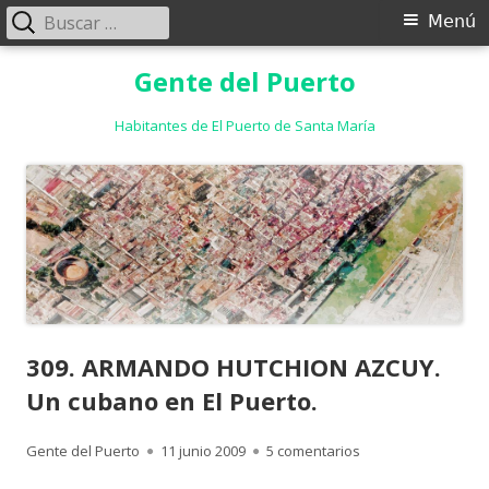
Buscar:
Menú
Menú
principal
Saltar
Gente del Puerto
al
contenido
Habitantes de El Puerto de Santa María
309. ARMANDO HUTCHION AZCUY.
Un cubano en El Puerto.
Autor
Publicado
en 309. ARMANDO H
Gente del Puerto
11 junio 2009
5 comentarios
el