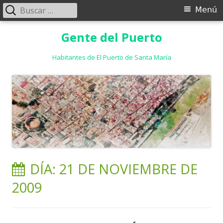
Buscar:
Menú
Menú
principal
Saltar
Gente del Puerto
al
contenido
Habitantes de El Puerto de Santa María
DÍA:
21 DE NOVIEMBRE DE
2009