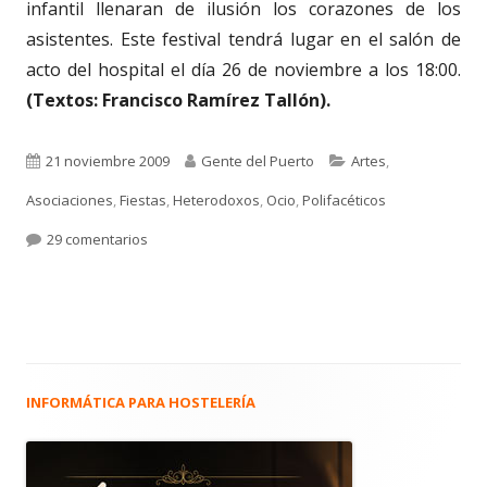
infantil llenaran de ilusión los corazones de los
asistentes. Este festival tendrá lugar en el salón de
acto del hospital el día 26 de noviembre a los 18:00.
(Textos: Francisco Ramírez Tallón).
Publicado
Autor
Categorías
21 noviembre 2009
Gente del Puerto
Artes
,
el
Asociaciones
,
Fiestas
,
Heterodoxos
,
Ocio
,
Polifacéticos
en 472. JAIME PEINADO LÓPEZ. Con aires de ilusión.
29 comentarios
INFORMÁTICA PARA HOSTELERÍA
Barra
lateral