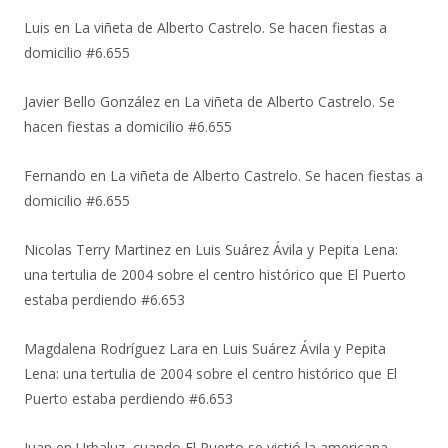
Luis
en
La viñeta de Alberto Castrelo. Se hacen fiestas a
domicilio #6.655
Javier Bello González
en
La viñeta de Alberto Castrelo. Se
hacen fiestas a domicilio #6.655
Fernando
en
La viñeta de Alberto Castrelo. Se hacen fiestas a
domicilio #6.655
Nicolas Terry Martinez
en
Luis Suárez Ávila y Pepita Lena:
una tertulia de 2004 sobre el centro histórico que El Puerto
estaba perdiendo #6.653
Magdalena Rodríguez Lara
en
Luis Suárez Ávila y Pepita
Lena: una tertulia de 2004 sobre el centro histórico que El
Puerto estaba perdiendo #6.653
Juan
en
Urbaluz, cuando El Puerto se vistió la americana