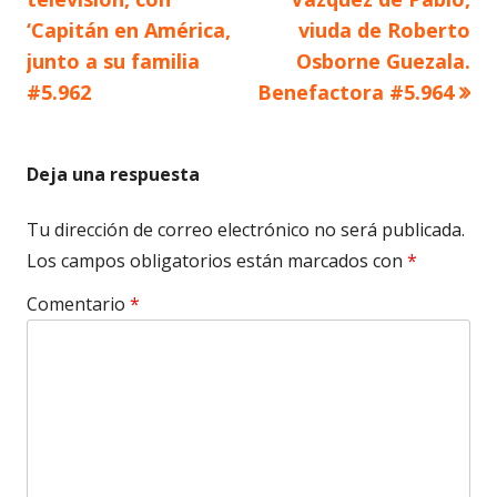
de
‘Capitán en América,
viuda de Roberto
junto a su familia
Osborne Guezala.
entradas
#5.962
Benefactora #5.964
Deja una respuesta
Tu dirección de correo electrónico no será publicada.
Los campos obligatorios están marcados con
*
Comentario
*