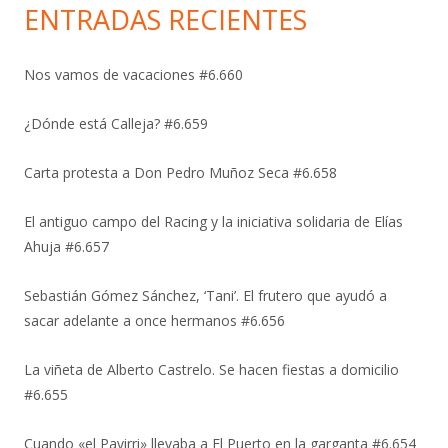
ENTRADAS RECIENTES
Nos vamos de vacaciones #6.660
¿Dónde está Calleja? #6.659
Carta protesta a Don Pedro Muñoz Seca #6.658
El antiguo campo del Racing y la iniciativa solidaria de Elías
Ahuja #6.657
Sebastián Gómez Sánchez, ‘Tani’. El frutero que ayudó a
sacar adelante a once hermanos #6.656
La viñeta de Alberto Castrelo. Se hacen fiestas a domicilio
#6.655
Cuando «el Pavirri» llevaba a El Puerto en la garganta #6.654