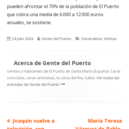
pueden afrontar el 70% de la población de El Puerto
que cobra una media de 6.000 a 12.000 euros
anuales, se sostiene.
Publicado
Autor
Categorías
24 julio 2024
Gente del Puerto
Generalista
,
Viñetas
el
Acerca de
Gente del Puerto
Gentes y Habitantes de El Puerto de Santa María (España). Caras
conocidas, caras anónimas, la savia del Rey Sabio.
Ver todas las
entradas de Gente del Puerto
Artículo
Artículo
Joaquín vuelve a
María Teresa
Navegación
anterior
siguiente
televisión, con
Vázquez de Pablo,