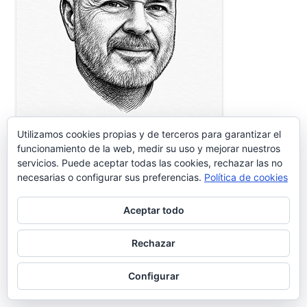
Utilizamos cookies propias y de terceros para garantizar el
funcionamiento de la web, medir su uso y mejorar nuestros
Portuense de adopción establecido hace mas de 35 años en
servicios. Puede aceptar todas las cookies, rechazar las no
nuestra Ciudad. Impulsor de diferentes proyectos
necesarias o configurar sus preferencias.
Política de cookies
empresariales relacionados con las nuevas tecnologías, es
CISO, experto en comunicación, aplicaciones informáticas y
Aceptar todo
Redes.
comercial@gentedelpuerto.com
Rechazar
Configurar
Página alojada en: