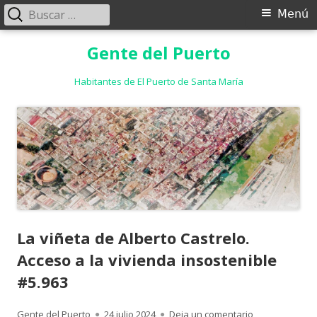
Buscar:
Menú
Menú
principal
Saltar
Gente del Puerto
al
contenido
Habitantes de El Puerto de Santa María
La viñeta de Alberto Castrelo.
Acceso a la vivienda insostenible
#5.963
Autor
Publicado
para La viñeta 
Gente del Puerto
24 julio 2024
Deja un comentario