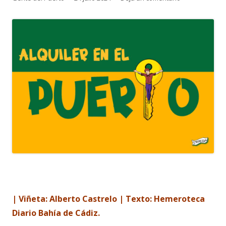
el
| Viñeta: Alberto Castrelo | Texto: Hemeroteca
Diario Bahía de Cádiz.