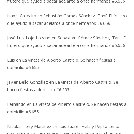
frutero que ayudó a sacar adelante a once hermanos #6.656
Isabel Callealta
en
Sebastián Gómez Sánchez, ‘Tani’. El frutero
que ayudó a sacar adelante a once hermanos #6.656
José Luis Lojo Lozano
en
Sebastián Gómez Sánchez, ‘Tani’. El
frutero que ayudó a sacar adelante a once hermanos #6.656
Luis
en
La viñeta de Alberto Castrelo. Se hacen fiestas a
domicilio #6.655
Javier Bello González
en
La viñeta de Alberto Castrelo. Se
hacen fiestas a domicilio #6.655
Fernando
en
La viñeta de Alberto Castrelo. Se hacen fiestas a
domicilio #6.655
Nicolas Terry Martinez
en
Luis Suárez Ávila y Pepita Lena:
una tertulia de 2004 sobre el centro histórico que El Puerto