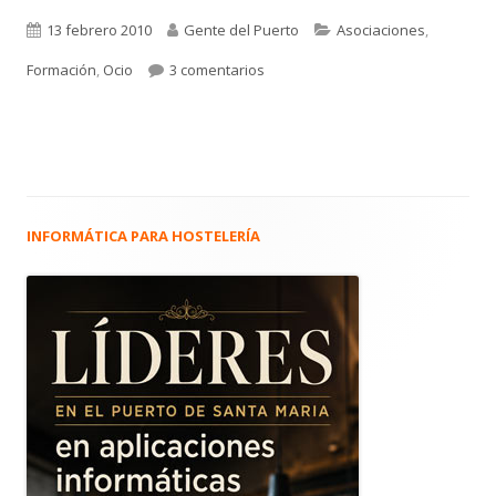
Publicado
Autor
Categorías
13 febrero 2010
Gente del Puerto
Asociaciones
,
el
en 555. ANIVERSARIO SCOUT EN EL
Formación
,
Ocio
3 comentarios
INFORMÁTICA PARA HOSTELERÍA
Barra
lateral
principal