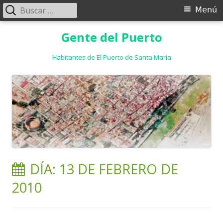
Buscar:
Menú
Menú
principal
Saltar
Gente del Puerto
al
contenido
Habitantes de El Puerto de Santa María
DÍA:
13 DE FEBRERO DE
2010