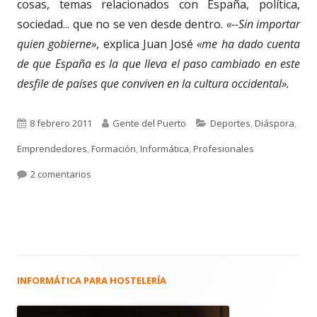
cosas, temas relacionados con España, política,
sociedad... que no se ven desde dentro.
«--Sin importar
quien gobierne»
, explica Juan José
«me ha dado cuenta
de que España es la que lleva el paso cambiado en este
desfile de países que conviven en la cultura occidental».
Publicado
Autor
Categorías
8 febrero 2011
Gente del Puerto
Deportes
,
Diáspora
,
el
Emprendedores
,
Formación
,
Informática
,
Profesionales
en 919. JUAN JOSÉ GÜELFO BORRAJO. Informático y Cr
2 comentarios
INFORMÁTICA PARA HOSTELERÍA
Barra