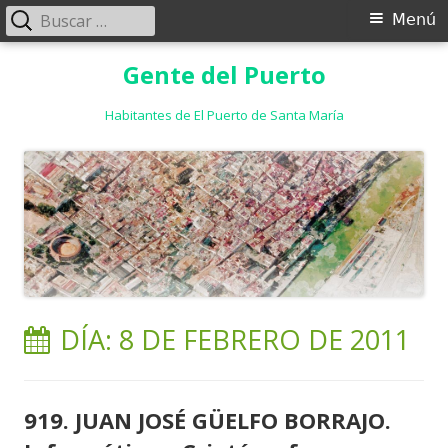
Buscar:
Menú
Menú
principal
Saltar
Gente del Puerto
al
contenido
Habitantes de El Puerto de Santa María
DÍA:
8 DE FEBRERO DE 2011
919. JUAN JOSÉ GÜELFO BORRAJO.