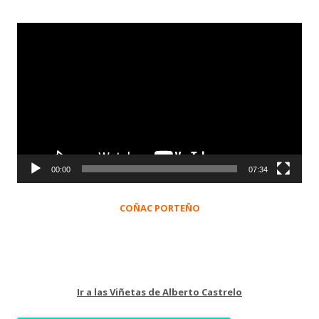
Reproductor
de
vídeo
00:00
07:34
COÑAC PORTEÑO
Ir a las Viñetas de Alberto Castrelo