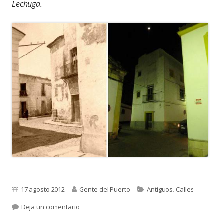
Lechuga.
Publicado
Autor
Categorías
17 agosto 2012
Gente del Puerto
Antiguos
,
Calles
el
para 1.475. COMO HA CAMBIADO EL PUERTO (VI)
Deja un comentario