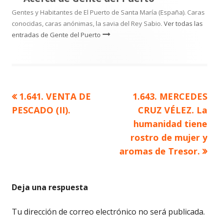
Gentes y Habitantes de El Puerto de Santa María (España). Caras
conocidas, caras anónimas, la savia del Rey Sabio.
Ver todas las
entradas de Gente del Puerto
Artículo
Artículo
1.641. VENTA DE
1.643. MERCEDES
Navegación
anterior
siguiente
PESCADO (II).
CRUZ VÉLEZ. La
de
humanidad tiene
rostro de mujer y
entradas
aromas de Tresor.
Deja una respuesta
Tu dirección de correo electrónico no será publicada.