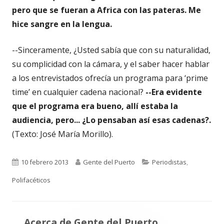
pero que se fueran a Africa con las pateras. Me
hice sangre en la lengua.
--Sinceramente, ¿Usted sabía que con su naturalidad,
su complicidad con la cámara, y el saber hacer hablar
a los entrevistados ofrecía un programa para ‘prime
time’ en cualquier cadena nacional?
--Era evidente
que el programa era bueno, allí estaba la
audiencia, pero... ¿Lo pensaban así esas cadenas?.
(Texto: José María Morillo).
Publicado
Autor
Categorías
10 febrero 2013
Gente del Puerto
Periodistas
,
el
Polifacéticos
Acerca de
Gente del Puerto