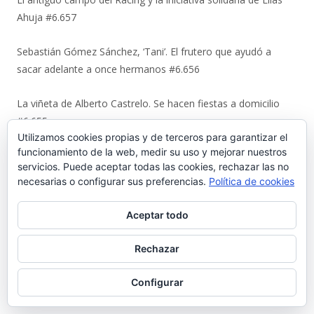
Ahuja #6.657
Sebastián Gómez Sánchez, ‘Tani’. El frutero que ayudó a
sacar adelante a once hermanos #6.656
La viñeta de Alberto Castrelo. Se hacen fiestas a domicilio
#6.655
Utilizamos cookies propias y de terceros para garantizar el
funcionamiento de la web, medir su uso y mejorar nuestros
Cuando «el Pavirri» llevaba a El Puerto en la garganta #6.654
servicios. Puede aceptar todas las cookies, rechazar las no
necesarias o configurar sus preferencias.
Política de cookies
Luis Suárez Ávila y Pepita Lena: una tertulia de 2004 sobre el
centro histórico que El Puerto estaba perdiendo #6.653
Aceptar todo
Urbaluz, cuando El Puerto se vistió la americana #6.652
Rechazar
Los últimos coletazos de una enseñanza basada en el miedo
Configurar
#6.651