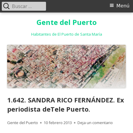
Buscar:
Menú
Menú
principal
Saltar
Gente del Puerto
al
contenido
Habitantes de El Puerto de Santa María
1.642. SANDRA RICO FERNÁNDEZ. Ex
periodista deTele Puerto.
Autor
Publicado
para 1.642
Gente del Puerto
10 febrero 2013
Deja un comentario
el