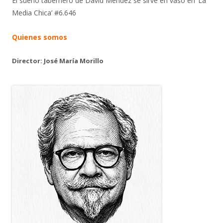
El sueño tabernero de David Méndez se sirve en vaso en ‘La
Media Chica’ #6.646
Quienes somos
Director: José María Morillo