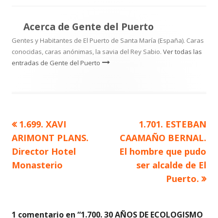
Acerca de
Gente del Puerto
Gentes y Habitantes de El Puerto de Santa María (España). Caras
conocidas, caras anónimas, la savia del Rey Sabio.
Ver todas las
entradas de Gente del Puerto
Artículo
Artículo
1.699. XAVI
1.701. ESTEBAN
Navegación
anterior
siguiente
ARIMONT PLANS.
CAAMAÑO BERNAL.
de
Director Hotel
El hombre que pudo
Monasterio
ser alcalde de El
entradas
Puerto.
1 comentario en “
1.700. 30 AÑOS DE ECOLOGISMO