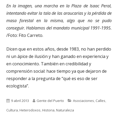
En la imagen, una marcha en la Plaza de Isaac Peral,
intentando evitar la tala de las araucarias y la pérdida de
masa forestal en la misma, algo que no se pudo
conseguir. Hablamos del mandato municipal 1991-1995.
/Foto: Fito Carreto.
Dicen que en estos años, desde 1983, no han perdido
ni un ápice de ilusión y han ganado en experiencia y
en conocimiento. También en credibilidad y
comprensión social: hace tiempo ya que dejaron de
responder a la pregunta de “qué es eso de ser
ecologista”.
Publicado
Autor
Categorías
9 abril 2013
Gente del Puerto
Asociaciones
,
Calles
,
el
Cultura
,
Heterodoxos
,
Historia
,
Naturaleza