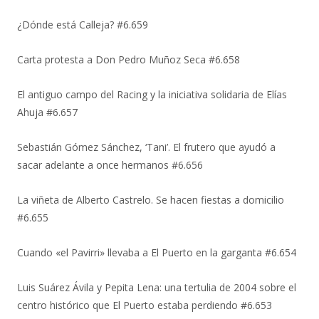
¿Dónde está Calleja? #6.659
Carta protesta a Don Pedro Muñoz Seca #6.658
El antiguo campo del Racing y la iniciativa solidaria de Elías
Ahuja #6.657
Sebastián Gómez Sánchez, ‘Tani’. El frutero que ayudó a
sacar adelante a once hermanos #6.656
La viñeta de Alberto Castrelo. Se hacen fiestas a domicilio
#6.655
Cuando «el Pavirri» llevaba a El Puerto en la garganta #6.654
Luis Suárez Ávila y Pepita Lena: una tertulia de 2004 sobre el
centro histórico que El Puerto estaba perdiendo #6.653