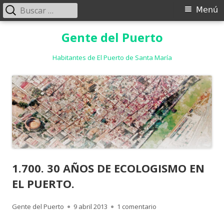
Buscar:
Menú
Menú
principal
Saltar
Gente del Puerto
al
contenido
Habitantes de El Puerto de Santa María
1.700. 30 AÑOS DE ECOLOGISMO EN
EL PUERTO.
Autor
Publicado
en 1.700. 30 AÑOS DE
Gente del Puerto
9 abril 2013
1 comentario
el