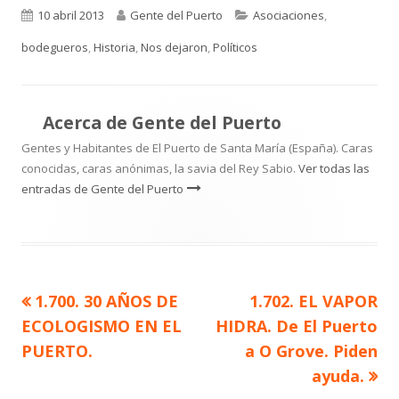
Publicado
Autor
Categorías
10 abril 2013
Gente del Puerto
Asociaciones
,
el
bodegueros
,
Historia
,
Nos dejaron
,
Políticos
Acerca de
Gente del Puerto
Gentes y Habitantes de El Puerto de Santa María (España). Caras
conocidas, caras anónimas, la savia del Rey Sabio.
Ver todas las
entradas de Gente del Puerto
Artículo
Artículo
1.700. 30 AÑOS DE
1.702. EL VAPOR
Navegación
anterior
siguiente
ECOLOGISMO EN EL
HIDRA. De El Puerto
de
PUERTO.
a O Grove. Piden
ayuda.
entradas