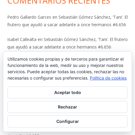
COMENTARIOS RECIENTES
Pedro Gallardo Garces
en
Sebastián Gómez Sánchez, ‘Tani’. El
frutero que ayudó a sacar adelante a once hermanos #6.656
Isabel Callealta
en
Sebastián Gómez Sánchez, ‘Tani’. El frutero
que ayudó a sacar adelante a once hermanos #6.656
Utilizamos cookies propias y de terceros para garantizar el
José Luis Lojo Lozano
en
Sebastián Gómez Sánchez, ‘Tani’. El
funcionamiento de la web, medir su uso y mejorar nuestros
frutero que ayudó a sacar adelante a once hermanos #6.656
servicios. Puede aceptar todas las cookies, rechazar las no
necesarias o configurar sus preferencias.
Política de cookies
Luis
en
La viñeta de Alberto Castrelo. Se hacen fiestas a
domicilio #6.655
Aceptar todo
Javier Bello González
en
La viñeta de Alberto Castrelo. Se
Rechazar
hacen fiestas a domicilio #6.655
Configurar
Fernando
en
La viñeta de Alberto Castrelo. Se hacen fiestas a