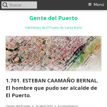
Buscar:
Menú
Menú
principal
Saltar
Gente del Puerto
al
contenido
Habitantes de El Puerto de Santa María
1.701. ESTEBAN CAAMAÑO BERNAL.
El hombre que pudo ser alcalde de
El Puerto.
Autor
Publicado
en 1.701. ESTEBAN 
Gente del Puerto
10 abril 2013
4 comentarios