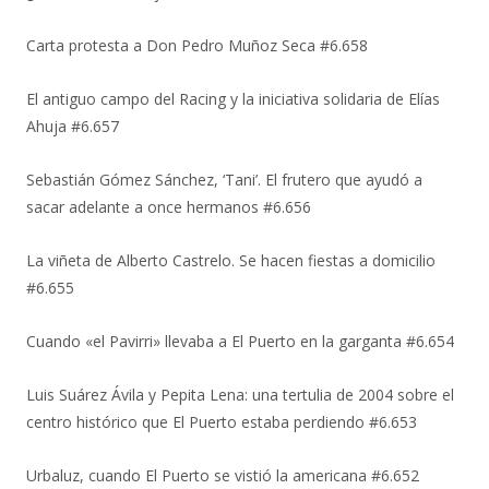
Carta protesta a Don Pedro Muñoz Seca #6.658
El antiguo campo del Racing y la iniciativa solidaria de Elías
Ahuja #6.657
Sebastián Gómez Sánchez, ‘Tani’. El frutero que ayudó a
sacar adelante a once hermanos #6.656
La viñeta de Alberto Castrelo. Se hacen fiestas a domicilio
#6.655
Cuando «el Pavirri» llevaba a El Puerto en la garganta #6.654
Luis Suárez Ávila y Pepita Lena: una tertulia de 2004 sobre el
centro histórico que El Puerto estaba perdiendo #6.653
Urbaluz, cuando El Puerto se vistió la americana #6.652