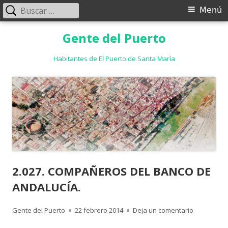
Buscar:
Menú
Menú
principal
Saltar
Gente del Puerto
al
contenido
Habitantes de El Puerto de Santa María
2.027. COMPAÑEROS DEL BANCO DE
ANDALUCÍA.
Autor
Publicado
para 2.02
Gente del Puerto
22 febrero 2014
Deja un comentario
el