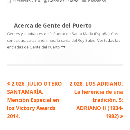
Publicado
Autor
Categorías
22 febrero 2014
Gente del Puerto
bancarios
el
Acerca de
Gente del Puerto
Gentes y Habitantes de El Puerto de Santa María (España). Caras
conocidas, caras anónimas, la savia del Rey Sabio.
Ver todas las
entradas de Gente del Puerto
Artículo
Artículo
2.026. JULIO OTERO
2.028. LOS ADRIANO.
Navegación
anterior
siguiente
SANTAMARÍA.
La herencia de una
de
Mención Especial en
tradición. 5:
los Victory Awards
ADRIANO II (1934-
entradas
2014.
1982)