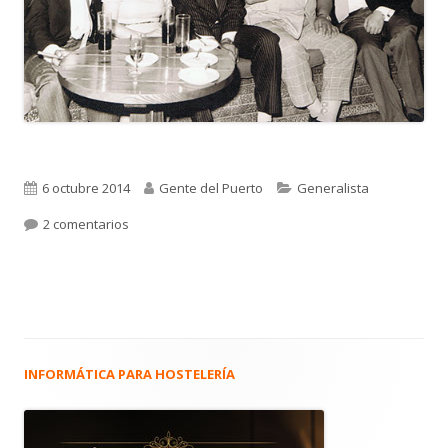
Publicado
Autor
Categorías
6 octubre 2014
Gente del Puerto
Generalista
el
en 2.253. REUNIÓN EN EL CLUB NÁUTICO. 1972.
2 comentarios
INFORMÁTICA PARA HOSTELERÍA
Barra
lateral