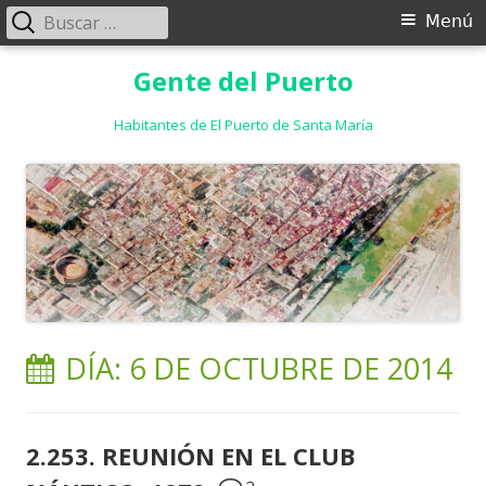
Buscar:
Menú
Menú
principal
Saltar
Gente del Puerto
al
contenido
Habitantes de El Puerto de Santa María
DÍA:
6 DE OCTUBRE DE 2014
2.253. REUNIÓN EN EL CLUB
2