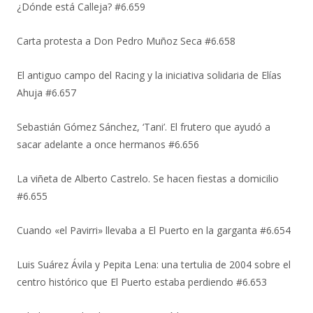
¿Dónde está Calleja? #6.659
Carta protesta a Don Pedro Muñoz Seca #6.658
El antiguo campo del Racing y la iniciativa solidaria de Elías
Ahuja #6.657
Sebastián Gómez Sánchez, ‘Tani’. El frutero que ayudó a
sacar adelante a once hermanos #6.656
La viñeta de Alberto Castrelo. Se hacen fiestas a domicilio
#6.655
Cuando «el Pavirri» llevaba a El Puerto en la garganta #6.654
Luis Suárez Ávila y Pepita Lena: una tertulia de 2004 sobre el
centro histórico que El Puerto estaba perdiendo #6.653