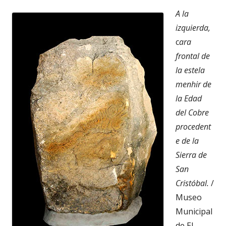
A la
izquierda,
c
ara
frontal de
la estela
menhir de
la Edad
del Cobre
procedent
e de la
Sierra de
San
Cristóbal.
/
Museo
Municipal
de El