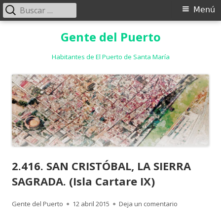
Buscar:
Menú
Menú
principal
Saltar
Gente del Puerto
al
contenido
Habitantes de El Puerto de Santa María
2.416. SAN CRISTÓBAL, LA SIERRA
SAGRADA. (Isla Cartare IX)
Autor
Publicado
para 2.416. SA
Gente del Puerto
12 abril 2015
Deja un comentario
el