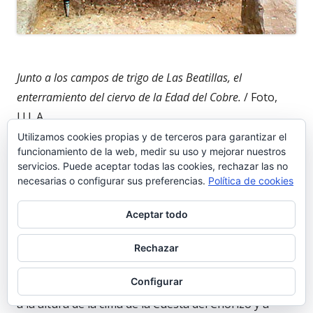
Junto a los campos de trigo de Las Beatillas, el
enterramiento del ciervo de la Edad del Cobre.
/ Foto,
J.J.L.A.
Utilizamos cookies propias y de terceros para garantizar el
funcionamiento de la web, medir su uso y mejorar nuestros
EL CIERVO DE LAS BEATILLAS
servicios. Puede aceptar todas las cookies, rechazar las no
necesarias o configurar sus preferencias.
Política de cookies
Aceptar todo
Decíamos arriba que al otro extremo de la Sierra, en
Las Beatillas, existió un segundo poblado de la Edad
Rechazar
del Cobre, en lo conocido, unos 800 años más
Configurar
antiguo que el de La Dehesa. Lo detectamos en 1984,
a la altura de la cima de la Cuesta del Chorizo y a