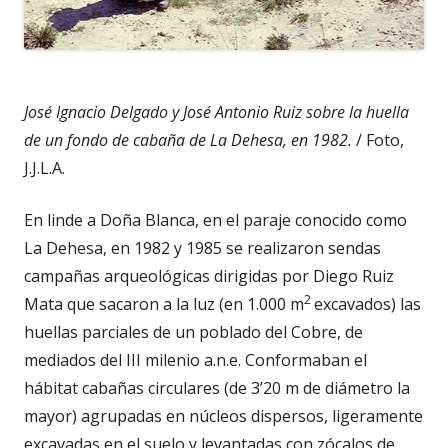
José Ignacio Delgado y José Antonio Ruiz sobre la huella
de un fondo de cabaña de La Dehesa, en 1982.
/ Foto,
J.J.L.A.
En linde a Doña Blanca, en el paraje conocido como
La Dehesa, en 1982 y 1985 se realizaron sendas
campañas arqueológicas dirigidas por Diego Ruiz
2
Mata que sacaron a la luz (en 1.000 m
excavados) las
huellas parciales de un poblado del Cobre, de
mediados del III milenio a.n.e. Conformaban el
hábitat cabañas circulares (de 3’20 m de diámetro la
mayor) agrupadas en núcleos dispersos, ligeramente
excavadas en el suelo y levantadas con zócalos de