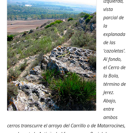
izquierda,
v
ista
parcial de
la
explanada
de las
‘cazoletas’.
Al fondo,
el Cerro de
la Bola,
término de
Jerez.
Abajo,
entre
ambos
cerros transcurre el arroyo del Carrillo o de Matarrocines,