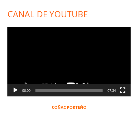
CANAL DE YOUTUBE
Reproductor
de
vídeo
00:00
07:34
COÑAC PORTEÑO