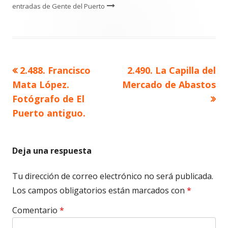
entradas de Gente del Puerto
Artículo
Artículo
2.488. Francisco
2.490. La Capilla del
Navegación
anterior
siguiente
Mata López.
Mercado de Abastos
de
Fotógrafo de El
Puerto antiguo.
entradas
Deja una respuesta
Tu dirección de correo electrónico no será publicada.
Los campos obligatorios están marcados con
*
Comentario
*