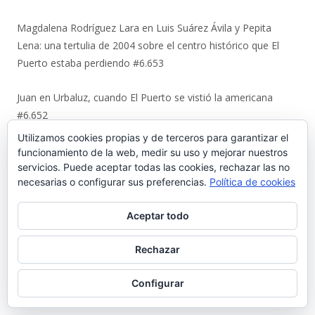
Magdalena Rodríguez Lara
en
Luis Suárez Ávila y Pepita
Lena: una tertulia de 2004 sobre el centro histórico que El
Puerto estaba perdiendo #6.653
Juan
en
Urbaluz, cuando El Puerto se vistió la americana
#6.652
Utilizamos cookies propias y de terceros para garantizar el
Manuel Almisas Albéndiz
en
Uno a uno: el cruel destino de los
funcionamiento de la web, medir su uso y mejorar nuestros
jóvenes comunistas de El Puerto tras el golpe militar de 1936
servicios. Puede aceptar todas las cookies, rechazar las no
necesarias o configurar sus preferencias.
Política de cookies
(y II) #6.644
Aceptar todo
Karl Ajote
en
Los últimos coletazos de una enseñanza
basada en el miedo #6.651
Rechazar
José Antonio Cots Rojas
en
Los últimos coletazos de una
Configurar
enseñanza basada en el miedo #6.651