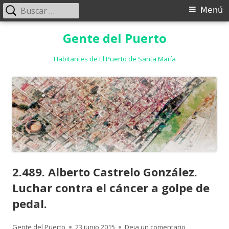
Buscar:
Menú
Menú
principal
Saltar
Gente del Puerto
al
contenido
Habitantes de El Puerto de Santa María
2.489. Alberto Castrelo González.
Luchar contra el cáncer a golpe de
pedal.
Autor
Publicado
para 2.489. Al
Gente del Puerto
23 junio 2015
Deja un comentario