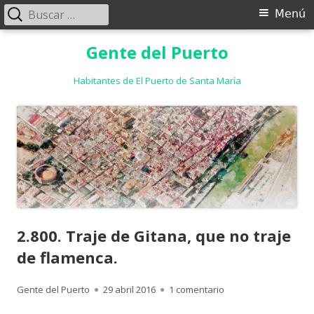
Buscar:
Menú
Menú
principal
Saltar
Gente del Puerto
al
contenido
Habitantes de El Puerto de Santa María
2.800. Traje de Gitana, que no traje
de flamenca.
Autor
Publicado
en 2.800. Traje de Gi
Gente del Puerto
29 abril 2016
1 comentario
el