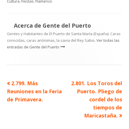
el
Cultura
,
Fiestas
,
Flamenco
Acerca de
Gente del Puerto
Gentes y Habitantes de El Puerto de Santa María (España). Caras
conocidas, caras anónimas, la savia del Rey Sabio.
Ver todas las
entradas de Gente del Puerto
Artículo
Artículo
2.799. Más
2.801. Los Toros del
Navegación
anterior
siguiente
Reuniones en la Feria
Puerto. Pliego de
de
de Primavera.
cordel de los
tiempos de
entradas
Maricastaña.