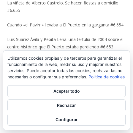
La viñeta de Alberto Castrelo. Se hacen fiestas a domicilio
#6.655
Cuando «el Pavirri» llevaba a El Puerto en la garganta #6.654
Luis Suárez Ávila y Pepita Lena: una tertulia de 2004 sobre el
centro histórico que El Puerto estaba perdiendo #6.653
Utilizamos cookies propias y de terceros para garantizar el
Urbaluz, cuando El Puerto se vistió la americana #6.652
funcionamiento de la web, medir su uso y mejorar nuestros
servicios. Puede aceptar todas las cookies, rechazar las no
Los últimos coletazos de una enseñanza basada en el miedo
necesarias o configurar sus preferencias.
Política de cookies
#6.651
Aceptar todo
En 1970, bendición de los espigones de Poniente y Levante
#6.650
Rechazar
Configurar
El Coto de la Isleta y Valdelagrana. Geohistoria de un espacio
entre el mar y las marismas #6.649