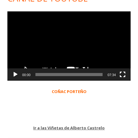
Reproductor
de
vídeo
00:00
07:34
COÑAC PORTEÑO
Ir a las Viñetas de Alberto Castrelo