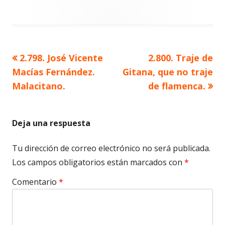
Artículo
Artículo
2.798. José Vicente
2.800. Traje de
Navegación
anterior
siguiente
Macías Fernández.
Gitana, que no traje
de
Malacitano.
de flamenca.
entradas
Deja una respuesta
Tu dirección de correo electrónico no será publicada.
Los campos obligatorios están marcados con
*
Comentario
*