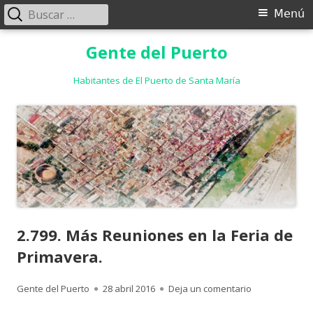
Buscar:
Menú
Menú
principal
Saltar
Gente del Puerto
al
contenido
Habitantes de El Puerto de Santa María
2.799. Más Reuniones en la Feria de
Primavera.
Autor
Publicado
para 2.799. Má
Gente del Puerto
28 abril 2016
Deja un comentario
el