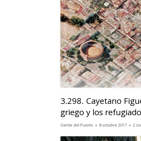
3.298. Cayetano Figu
griego y los refugiado
Autor
Publicado
Gente del Puerto
8 octubre 2017
2 c
el