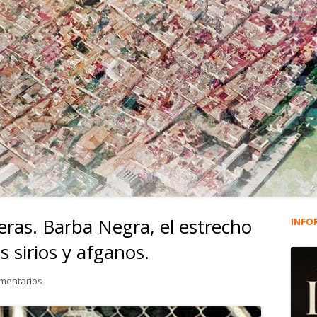
eras. Barba Negra, el estrecho
INFO
Ba
s sirios y afganos.
lat
en 3.298. Cayetano Figueras. Barba Negra, el estrecho griego y l
omentarios
pri