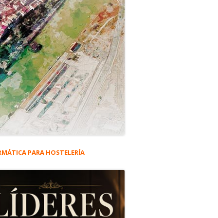
RMÁTICA PARA HOSTELERÍA
rra
eral
os refugiados sirios y afganos.
ncipal