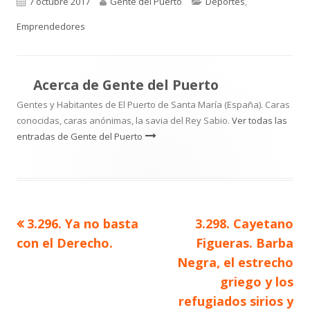
Publicado
Autor
Categorías
7 octubre 2017
Gente del Puerto
Deportes
,
el
Emprendedores
Acerca de
Gente del Puerto
Gentes y Habitantes de El Puerto de Santa María (España). Caras
conocidas, caras anónimas, la savia del Rey Sabio.
Ver todas las
entradas de Gente del Puerto
Artículo
Artículo
3.296. Ya no basta
3.298. Cayetano
Navegación
anterior
siguiente
con el Derecho.
Figueras. Barba
de
Negra, el estrecho
griego y los
entradas
refugiados sirios y