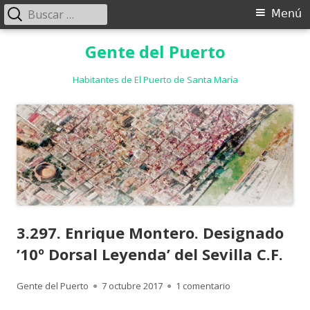
Buscar:
Menú
Menú
principal
Saltar
Gente del Puerto
al
contenido
Habitantes de El Puerto de Santa María
3.297. Enrique Montero. Designado
’10º Dorsal Leyenda’ del Sevilla C.F.
Autor
Publicado
en 3.297. Enrique M
Gente del Puerto
7 octubre 2017
1 comentario
el