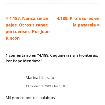
Artículo
Artículo
4.187. Nunca serán
4.189. Profesores en
Navegación
anterior
siguiente
pajes. Otros titanes
la pasarela
de
portuenses. Por Juan
Rincón
entradas
1 comentario en “
4.188. Coquineras sin Fronteras.
Por Pepe Mendoza
”
Marina Liberato
13 diciembre 2019 a las 10:06
Mil gracias por tus palabras!