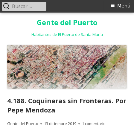
Buscar:
Menú
Menú
principal
Saltar
Gente del Puerto
al
contenido
Habitantes de El Puerto de Santa María
4.188. Coquineras sin Fronteras. Por
Pepe Mendoza
Autor
Publicado
en 4.188. Coqu
Gente del Puerto
13 diciembre 2019
1 comentario
el