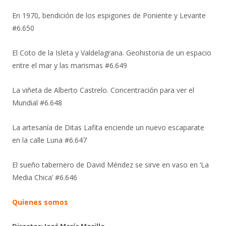
En 1970, bendición de los espigones de Poniente y Levante
#6.650
El Coto de la Isleta y Valdelagrana. Geohistoria de un espacio
entre el mar y las marismas #6.649
La viñeta de Alberto Castrelo. Concentración para ver el
Mundial #6.648
La artesanía de Ditas Lafita enciende un nuevo escaparate
en la calle Luna #6.647
El sueño tabernero de David Méndez se sirve en vaso en ‘La
Media Chica’ #6.646
Quienes somos
Director: José María Morillo