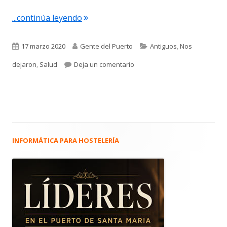
"4.284. La Epidemia de Gripe en El Pu
...continúa leyendo
Publicado
Autor
Categorías
17 marzo 2020
Gente del Puerto
Antiguos
,
Nos
el
para 4.284. La Epidemia de Gr
dejaron
,
Salud
Deja un comentario
INFORMÁTICA PARA HOSTELERÍA
Barra
lateral
principal