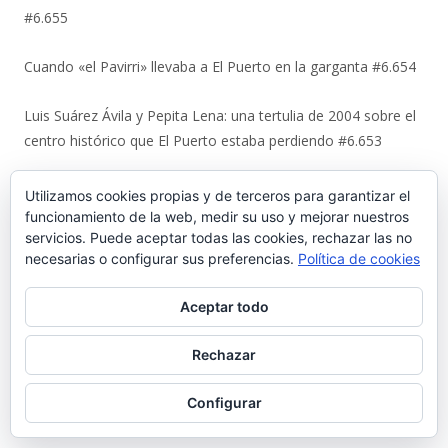
#6.655
Cuando «el Pavirri» llevaba a El Puerto en la garganta #6.654
Luis Suárez Ávila y Pepita Lena: una tertulia de 2004 sobre el
centro histórico que El Puerto estaba perdiendo #6.653
Urbaluz, cuando El Puerto se vistió la americana #6.652
Utilizamos cookies propias y de terceros para garantizar el
funcionamiento de la web, medir su uso y mejorar nuestros
Los últimos coletazos de una enseñanza basada en el miedo
servicios. Puede aceptar todas las cookies, rechazar las no
necesarias o configurar sus preferencias.
Política de cookies
#6.651
Aceptar todo
En 1970, bendición de los espigones de Poniente y Levante
#6.650
Rechazar
El Coto de la Isleta y Valdelagrana. Geohistoria de un espacio
Configurar
entre el mar y las marismas #6.649