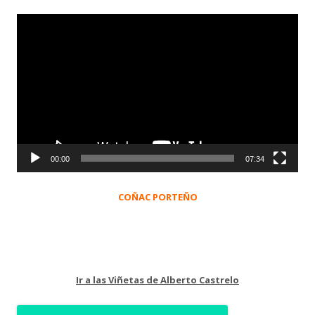
Reproductor
de
vídeo
00:00
07:34
COÑAC PORTEÑO
Ir a las Viñetas de Alberto Castrelo