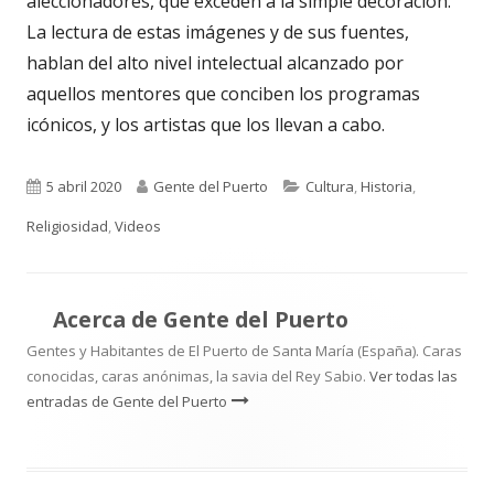
aleccionadores, que exceden a la simple decoración.
La lectura de estas imágenes y de sus fuentes,
hablan del alto nivel intelectual alcanzado por
aquellos mentores que conciben los programas
icónicos, y los artistas que los llevan a cabo.
Publicado
Autor
Categorías
5 abril 2020
Gente del Puerto
Cultura
,
Historia
,
el
Religiosidad
,
Videos
Acerca de
Gente del Puerto
Gentes y Habitantes de El Puerto de Santa María (España). Caras
conocidas, caras anónimas, la savia del Rey Sabio.
Ver todas las
entradas de Gente del Puerto