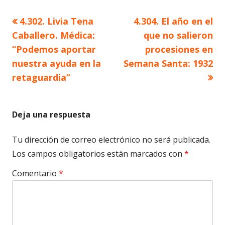
Artículo
Artículo
4.302. Livia Tena
4.304. El año en el
Navegación
anterior
siguiente
Caballero. Médica:
que no salieron
de
“Podemos aportar
procesiones en
nuestra ayuda en la
Semana Santa: 1932
entradas
retaguardia”
Deja una respuesta
Tu dirección de correo electrónico no será publicada.
Los campos obligatorios están marcados con
*
Comentario
*