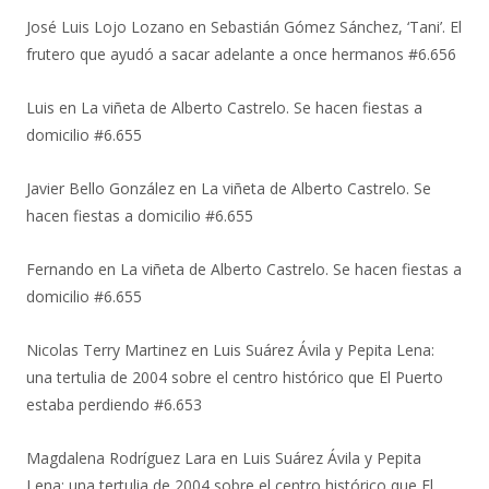
José Luis Lojo Lozano
en
Sebastián Gómez Sánchez, ‘Tani’. El
frutero que ayudó a sacar adelante a once hermanos #6.656
Luis
en
La viñeta de Alberto Castrelo. Se hacen fiestas a
domicilio #6.655
Javier Bello González
en
La viñeta de Alberto Castrelo. Se
hacen fiestas a domicilio #6.655
Fernando
en
La viñeta de Alberto Castrelo. Se hacen fiestas a
domicilio #6.655
Nicolas Terry Martinez
en
Luis Suárez Ávila y Pepita Lena:
una tertulia de 2004 sobre el centro histórico que El Puerto
estaba perdiendo #6.653
Magdalena Rodríguez Lara
en
Luis Suárez Ávila y Pepita
Lena: una tertulia de 2004 sobre el centro histórico que El