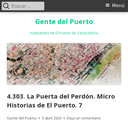
Buscar:
Menú
Menú
principal
Saltar
Gente del Puerto
al
contenido
Habitantes de El Puerto de Santa María
4.303. La Puerta del Perdón. Micro
Historias de El Puerto. 7
Autor
Publicado
para 4.303. La P
Gente del Puerto
5 abril 2020
Deja un comentario
el