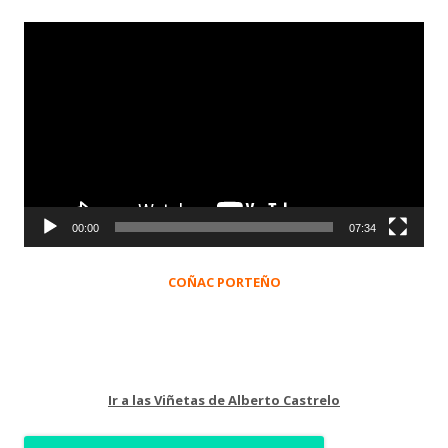
Reproductor
de
vídeo
00:00
07:34
COÑAC PORTEÑO
Ir a las Viñetas de Alberto Castrelo