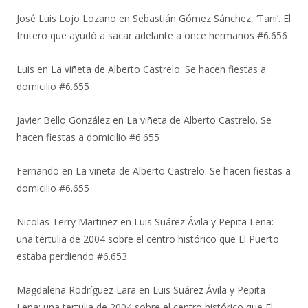
José Luis Lojo Lozano
en
Sebastián Gómez Sánchez, ‘Tani’. El
frutero que ayudó a sacar adelante a once hermanos #6.656
Luis
en
La viñeta de Alberto Castrelo. Se hacen fiestas a
domicilio #6.655
Javier Bello González
en
La viñeta de Alberto Castrelo. Se
hacen fiestas a domicilio #6.655
Fernando
en
La viñeta de Alberto Castrelo. Se hacen fiestas a
domicilio #6.655
Nicolas Terry Martinez
en
Luis Suárez Ávila y Pepita Lena:
una tertulia de 2004 sobre el centro histórico que El Puerto
estaba perdiendo #6.653
Magdalena Rodríguez Lara
en
Luis Suárez Ávila y Pepita
Lena: una tertulia de 2004 sobre el centro histórico que El