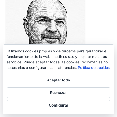
Utilizamos cookies propias y de terceros para garantizar el
funcionamiento de la web, medir su uso y mejorar nuestros
servicios. Puede aceptar todas las cookies, rechazar las no
necesarias o configurar sus preferencias.
Política de cookies
Portuense de adopción establecido hace mas de 35 años en
Aceptar todo
nuestra Ciudad. Impulsor de diferentes proyectos
empresariales relacionados con las nuevas tecnologías, es
Rechazar
CISO, experto en comunicación, aplicaciones informáticas y
Redes.
Configurar
comercial@gentedelpuerto.com