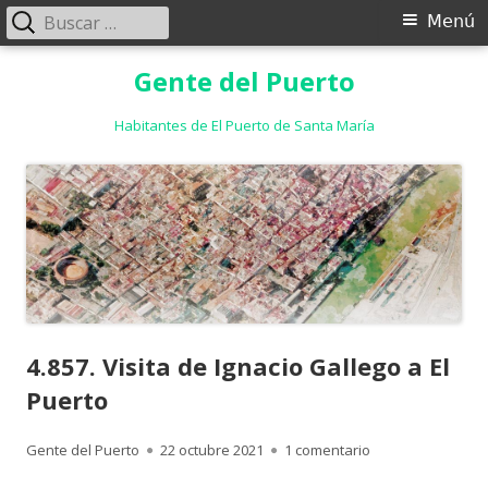
Buscar:
Menú
Menú
principal
Saltar
Gente del Puerto
al
contenido
Habitantes de El Puerto de Santa María
4.857. Visita de Ignacio Gallego a El
Puerto
Autor
Publicado
en 4.857. Visita d
Gente del Puerto
22 octubre 2021
1 comentario
el