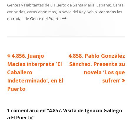
Gentes y Habitantes de El Puerto de Santa María (España). Caras
conocidas, caras anónimas, la savia del Rey Sabio.
Ver todas las
entradas de Gente del Puerto
Artículo
Artículo
4.856. Juanjo
4.858. Pablo González
Navegación
anterior
siguiente
Macías interpreta ‘El
Sánchez. Presenta su
de
Caballero
novela ‘Los que
Indeterminado’, en El
sufren’
entradas
Puerto
1 comentario en “
4.857. Visita de Ignacio Gallego
a El Puerto
”