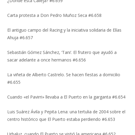
¿Dónde está Calleja? #6.659
Carta protesta a Don Pedro Muñoz Seca #6.658
El antiguo campo del Racing y la iniciativa solidaria de Elías
Ahuja #6.657
Sebastián Gómez Sánchez, ‘Tani’. El frutero que ayudó a
sacar adelante a once hermanos #6.656
La viñeta de Alberto Castrelo. Se hacen fiestas a domicilio
#6.655
Cuando «el Pavirri» llevaba a El Puerto en la garganta #6.654
Luis Suárez Ávila y Pepita Lena: una tertulia de 2004 sobre el
centro histórico que El Puerto estaba perdiendo #6.653
Urbaluz, cuando El Puerto se vistió la americana #6.652