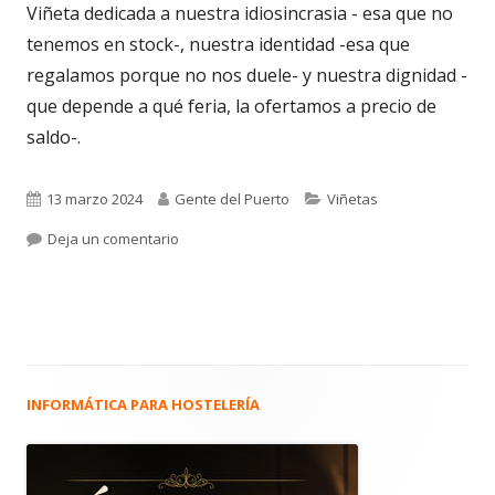
Viñeta dedicada a nuestra idiosincrasia - esa que no
tenemos en stock-, nuestra identidad -esa que
regalamos porque no nos duele- y nuestra dignidad -
que depende a qué feria, la ofertamos a precio de
saldo-.
Publicado
Autor
Categorías
13 marzo 2024
Gente del Puerto
Viñetas
el
para La viñeta de Alberto Castrelo. Dinero, dign
Deja un comentario
INFORMÁTICA PARA HOSTELERÍA
Barra
lateral