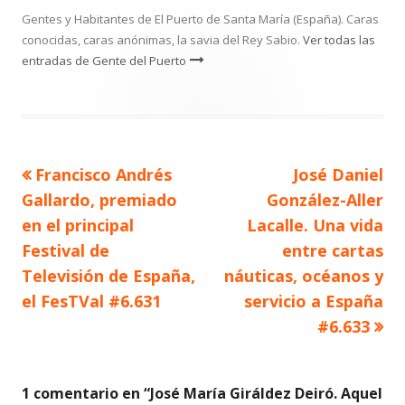
Gentes y Habitantes de El Puerto de Santa María (España). Caras
conocidas, caras anónimas, la savia del Rey Sabio.
Ver todas las
entradas de Gente del Puerto
Artículo
Artículo
Francisco Andrés
José Daniel
Navegación
anterior
siguiente
Gallardo, premiado
González-Aller
de
en el principal
Lacalle. Una vida
Festival de
entre cartas
entradas
Televisión de España,
náuticas, océanos y
el FesTVal #6.631
servicio a España
#6.633
1 comentario en “
José María Giráldez Deiró. Aquel