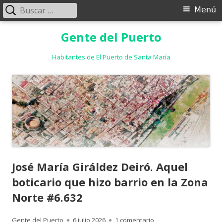
Buscar:
Menú
Menú
principal
Saltar
Gente del Puerto
al
contenido
Habitantes de El Puerto de Santa María
José María Giráldez Deiró. Aquel
boticario que hizo barrio en la Zona
Norte #6.632
Autor
Publicado
en José María Giráldez
Gente del Puerto
6 julio 2026
1 comentario