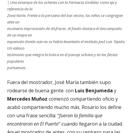
| Una estampa de los ochenta con la Farmacia Giráldez como eje y
referencia de la
Zona Norte. Frente a la persiana del bar vecino, los niños se congregan
ante un
escenario improvisado de disfraces. Al fondo destaca el descampado
de un mapa en
expansión donde aún no se había levantado el instituto José Luis Tejada.
Un valioso
testimonio que integra la botica en el paisaje urbano y en las fiestas
populares
portuenses.
Fuera del mostrador, José María también supo
rodearse de buena gente: con
Luis
Benjumeda
y
Mercedes Muñoz
comenzó compartiendo oficio y
acabó compartiendo mucho más. Rosario los define
con una frase sencilla: “
fueron la familia que
encontraron en El Puerto
” cuando llegaron a la ciudad.
Aquel mostrador de antes, con su cenicero para las