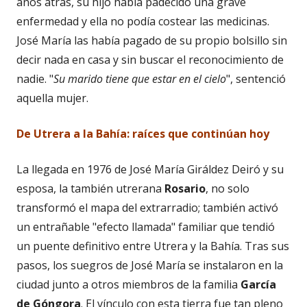
años atrás, su hijo había padecido una grave
enfermedad y ella no podía costear las medicinas.
José María las había pagado de su propio bolsillo sin
decir nada en casa y sin buscar el reconocimiento de
nadie. "
Su marido tiene que estar en el cielo
", sentenció
aquella mujer.
De Utrera a la Bah
ía: raí
ces que contin
ú
an hoy
La llegada en 1976 de José María Giráldez Deiró y su
esposa, la también utrerana
Rosario
, no solo
transformó el mapa del extrarradio; también activó
un entrañable "efecto llamada" familiar que tendió
un puente definitivo entre Utrera y la Bahía. Tras sus
pasos, los suegros de José María se instalaron en la
ciudad junto a otros miembros de la familia
Garc
ía
de G
óngora
. El vínculo con esta tierra fue tan pleno