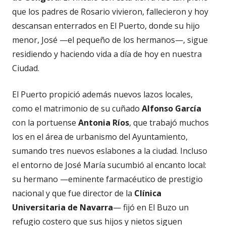
que los padres de Rosario vivieron, fallecieron y hoy
descansan enterrados en El Puerto, donde su hijo
menor, José —el pequeño de los hermanos—, sigue
residiendo y haciendo vida a día de hoy en nuestra
Ciudad.
El Puerto propició además nuevos lazos locales,
como el matrimonio de su cuñado
Alfonso
Garc
í
a
con la portuense
Antonia R
í
os
, que trabajó muchos
los en el área de urbanismo del Ayuntamiento,
sumando tres nuevos eslabones a la ciudad. Incluso
el entorno de José María sucumbió al encanto local:
su hermano —eminente farmacéutico de prestigio
nacional y que fue director de la
Cl
í
nica
Universitaria de Navarra
— fijó en El Buzo un
refugio costero que sus hijos y nietos siguen