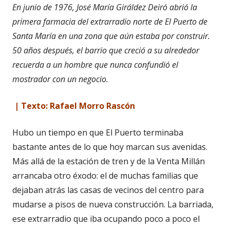
En junio de 1976, Jos
é
Marí
a Gir
á
ldez Deir
ó abrió
la
primera farmacia del extrarradio norte de
El Puerto de
Santa Mar
í
a en una zona que a
ú
n estaba por construir.
50 años después, el
barrio que creci
ó
a su alrededor
recuerda a un hombre que nunca confundi
ó
el
mostrador con
un negocio.
| Texto: Rafael Morro Rascón
Hubo un tiempo en que El Puerto terminaba
bastante antes de lo que hoy marcan sus avenidas.
Más allá de la estación de tren y de la Venta Millán
arrancaba otro éxodo: el de muchas familias que
dejaban atrás las casas de vecinos del centro para
mudarse a pisos de nueva construcción. La barriada,
ese extrarradio que iba ocupando poco a poco el