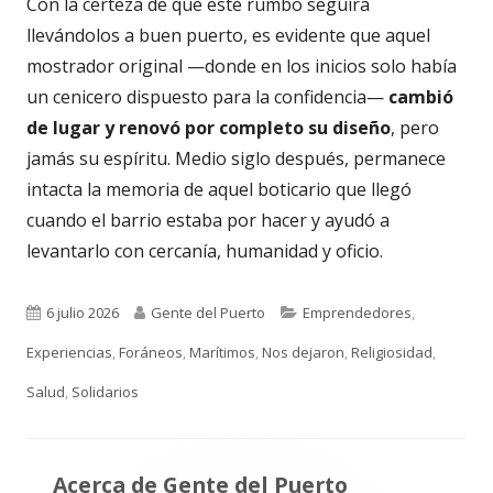
Con la certeza de que este rumbo seguirá
llevándolos a buen puerto, es evidente que aquel
mostrador original —donde en los inicios solo había
un cenicero dispuesto para la confidencia—
cambió
de lugar y renovó por completo su diseño
, pero
jamás su espíritu. Medio siglo después, permanece
intacta la memoria de aquel boticario que llegó
cuando el barrio estaba por hacer y ayudó a
levantarlo con cercanía, humanidad y oficio.
Publicado
Autor
Categorías
6 julio 2026
Gente del Puerto
Emprendedores
,
el
Experiencias
,
Foráneos
,
Marítimos
,
Nos dejaron
,
Religiosidad
,
Salud
,
Solidarios
Acerca de
Gente del Puerto