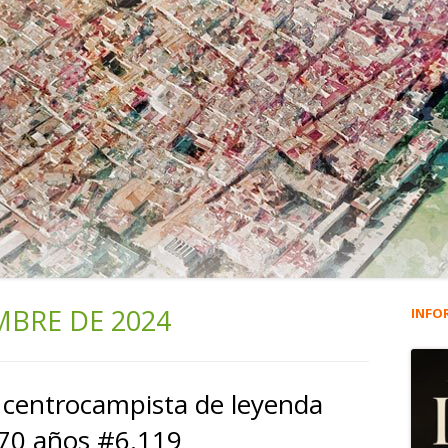
MBRE DE 2024
INFO
Ba
lat
 centrocampista de leyenda
pri
70 años #6.119