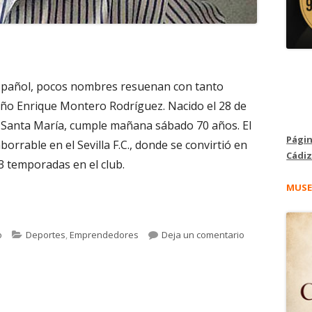
español, pocos nombres resuenan con tanto
eño Enrique Montero Rodríguez. Nacido el 28 de
e Santa María, cumple mañana sábado 70 años. El
Págin
orrable en el Sevilla F.C., donde se convirtió en
Cádiz
3 temporadas en el club.
MUSE
ro: Un centrocampista de leyenda que cumple mañana 70 añ
Categorías
para Enrique M
o
Deportes
,
Emprendedores
Deja un comentario