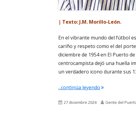
| Texto: J.M. Morillo-León.
En el vibrante mundo del fútbol 
cariño y respeto como el del port
diciembre de 1954 en El Puerto d
centrocampista dejó una huella imb
un verdadero icono durante sus 1
"Enrique Monte
...continúa leyendo
Publicado
Autor
27 diciembre 2024
Gente del Puert
el