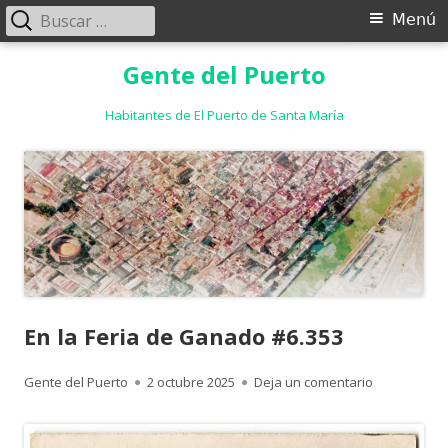
Buscar:
Menú
Menú
principal
Saltar
Gente del Puerto
al
contenido
Habitantes de El Puerto de Santa María
En la Feria de Ganado #6.353
Autor
Publicado
para En la F
Gente del Puerto
2 octubre 2025
Deja un comentario
el