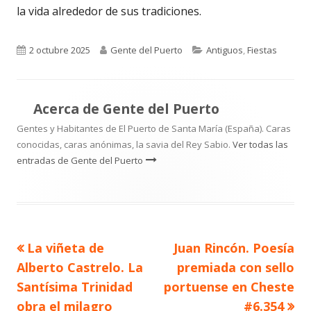
la vida alrededor de sus tradiciones.
Publicado
Autor
Categorías
2 octubre 2025
Gente del Puerto
Antiguos
,
Fiestas
el
Acerca de
Gente del Puerto
Gentes y Habitantes de El Puerto de Santa María (España). Caras
conocidas, caras anónimas, la savia del Rey Sabio.
Ver todas las
entradas de Gente del Puerto
Artículo
Artículo
La viñeta de
Juan Rincón. Poesía
Navegación
anterior
siguiente
Alberto Castrelo. La
premiada con sello
de
Santísima Trinidad
portuense en Cheste
obra el milagro
#6.354