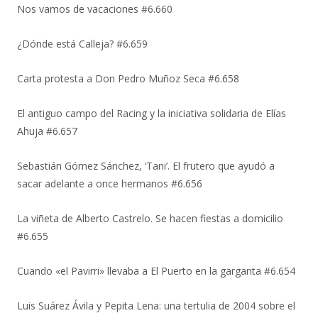
Nos vamos de vacaciones #6.660
¿Dónde está Calleja? #6.659
Carta protesta a Don Pedro Muñoz Seca #6.658
El antiguo campo del Racing y la iniciativa solidaria de Elías
Ahuja #6.657
Sebastián Gómez Sánchez, ‘Tani’. El frutero que ayudó a
sacar adelante a once hermanos #6.656
La viñeta de Alberto Castrelo. Se hacen fiestas a domicilio
#6.655
Cuando «el Pavirri» llevaba a El Puerto en la garganta #6.654
Luis Suárez Ávila y Pepita Lena: una tertulia de 2004 sobre el