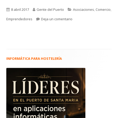
Publicado
Autor
Categorías
8 abril 2017
Gente del Puerto
Asociaciones
,
Comercio
,
el
para 3.121. Documental de fi
Emprendedores
Deja un comentario
INFORMÁTICA PARA HOSTELERÍA
Barra
lateral
principal