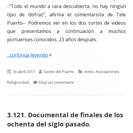
-“Todo el mundo a cara descubierta, no hay ningún
tipo de disfraz”, afirma el comentarista de Tele
Puerto-- Podremos ver en los dos cortes de videos
que presentamos a continuación a muchos
portuenses conocidos, 23 años después.
"3.129. Salida procesional de la Herma
...continúa leyendo
Publicado
Autor
Categorías
16 abril 2017
Gente del Puerto
Artes
,
Asociaciones
,
el
para 3.129. Salida procesional 
Religiosidad
Deja un comentario
3.121. Documental de finales de los
ochenta del siglo pasado.