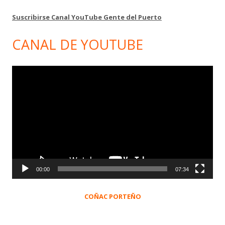
Suscribirse Canal YouTube Gente del Puerto
CANAL DE YOUTUBE
Reproductor
de
vídeo
00:00
07:34
COÑAC PORTEÑO