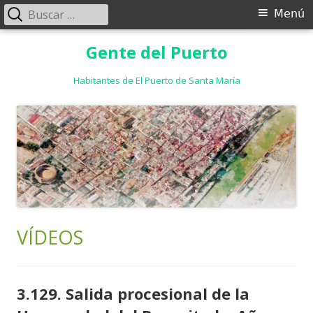
Buscar:
Menú
Menú
principal
Saltar
Gente del Puerto
al
contenido
Habitantes de El Puerto de Santa María
VÍDEOS
3.129. Salida procesional de la