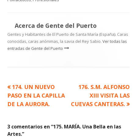
Acerca de
Gente del Puerto
Gentes y Habitantes de El Puerto de Santa María (España). Caras
conocidas, caras anónimas, la savia del Rey Sabio.
Ver todas las
entradas de Gente del Puerto
Artículo
Artículo
174. UN NUEVO
176. S.M. ALFONSO
Navegación
anterior
siguiente
PASO EN LA CAPILLA
XIII VISITA LAS
de
DE LA AURORA.
CUEVAS CANTERAS.
entradas
3 comentarios en “
175. MARÍA. Una Bella en las
Artes.
”