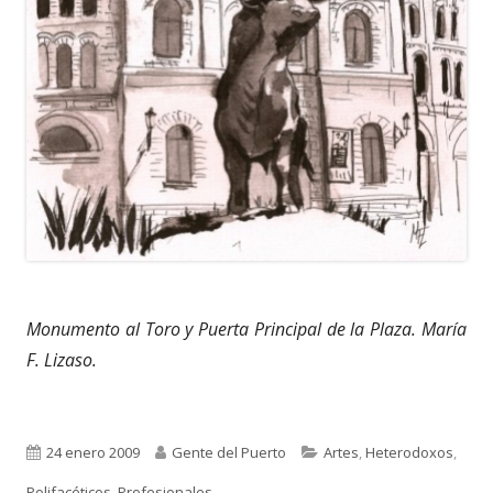
Monumento al Toro y Puerta Principal de la Plaza. María
F. Lizaso.
Publicado
Autor
Categorías
24 enero 2009
Gente del Puerto
Artes
,
Heterodoxos
,
el
Polifacéticos
,
Profesionales