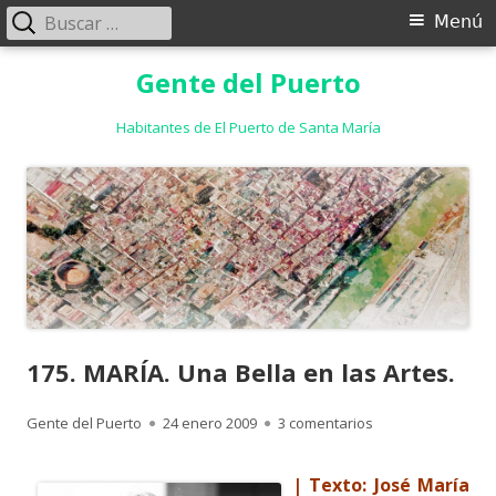
Buscar:
Menú
Menú
principal
Saltar
Gente del Puerto
al
contenido
Habitantes de El Puerto de Santa María
175. MARÍA. Una Bella en las Artes.
Autor
Publicado
en 175. MARÍA. Una
Gente del Puerto
24 enero 2009
3 comentarios
el
| Texto: José María