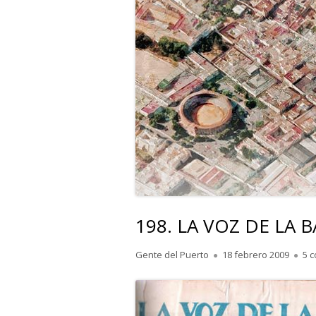
198. LA VOZ DE LA B
Autor
Publicado
Gente del Puerto
18 febrero 2009
5 
el