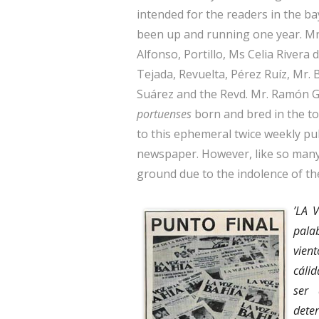
intended for the readers in the b
been up and running one year. Mr
Alfonso, Portillo, Ms Celia Rivera 
Tejada, Revuelta, Pérez Ruíz, Mr. 
Suárez and the Revd. Mr. Ramón 
portuenses
born and bred in the 
to this ephemeral twice weekly pu
newspaper. However, like so many o
ground due to the indolence of t
’LA 
pala
vien
cáli
ser 
dete