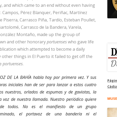
ay, and which came to an end without even having
. Campos, Pérez Blanquer, Periñac, Martínez
de Piserra, Carrasco Piña, Tardío, Esteban Poullet,
Bartolomé, Carrasco de la Bandera, Varela,
González Montaño, made up the group of
town and other honorary
portuenses
who gave life
blication which attempted to become a daily
ther things in El Puerto it failed to get off the
he
portuenses
.
VOZ DE LA BAHÍA habla hoy por primera vez. Y sus
Págin
bras iniciales han de ser para lanzar a estos cuatro
Cádiz
tos nuestros, orlados de espumas y de gaviotas, la
MUSE
da voz de nuestra llamada. Nuestro periódico quiere
de todos. No es el manifiesto de un grupo
rminado, el portavoz de una bandería ni el