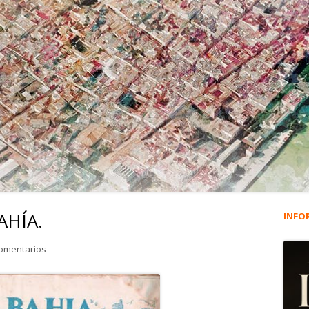
AHÍA.
INFO
Ba
lat
en 198. LA VOZ DE LA BAHÍA.
comentarios
pri