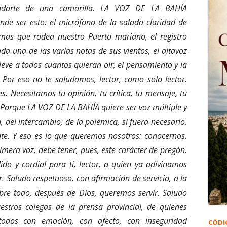
ndarte de una camarilla. LA VOZ DE LA BAHÍA
ende ser esto: el micrófono de la salada claridad de
mas que rodea nuestro Puerto mariano, el registro
da una de las varias notas de sus vientos, el altavoz
leve a todos cuantos quieran oír, el pensamiento y la
 Por eso no te saludamos, lector, como solo lector.
s. Necesitamos tu opinión, tu crítica, tu mensaje, tu
 Porque LA VOZ DE LA BAHÍA quiere ser voz múltiple y
n, del intercambio; de la polémica, si fuera necesario.
te. Y eso es lo que queremos nosotros: conocernos.
mera voz, debe tener, pues, este carácter de pregón.
do y cordial para ti, lector, a quien ya adivinamos
 Saludo respetuoso, con afirmación de servicio, a la
obre todo, después de Dios, queremos servir. Saludo
stros colegas de la prensa provincial, de quienes
todos con emoción, con afecto, con inseguridad
CÓDI