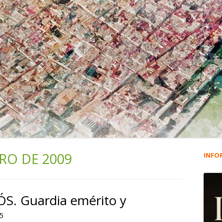
RO DE 2009
INFO
Ba
lat
. Guardia emérito y
pri
5