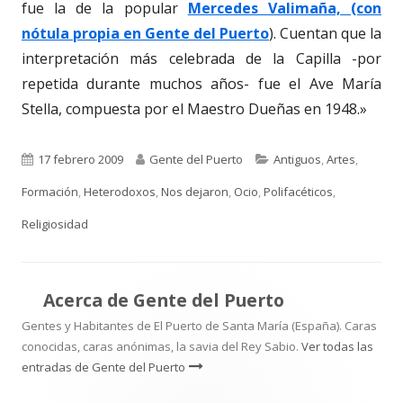
fue la de la popular
Mercedes Valimaña, (con
nótula propia en Gente del Puerto
). Cuentan que la
interpretación más celebrada de la Capilla -por
repetida durante muchos años- fue el Ave María
Stella, compuesta por el Maestro Dueñas en 1948.»
Publicado
Autor
Categorías
17 febrero 2009
Gente del Puerto
Antiguos
,
Artes
,
el
Formación
,
Heterodoxos
,
Nos dejaron
,
Ocio
,
Polifacéticos
,
Religiosidad
Acerca de
Gente del Puerto
Gentes y Habitantes de El Puerto de Santa María (España). Caras
conocidas, caras anónimas, la savia del Rey Sabio.
Ver todas las
entradas de Gente del Puerto