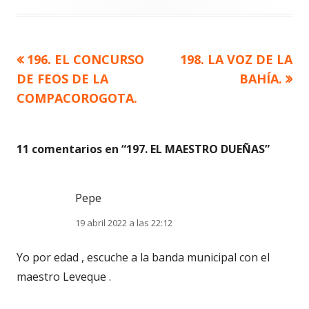
Artículo
Artículo
196. EL CONCURSO
198. LA VOZ DE LA
Navegación
anterior
siguiente
DE FEOS DE LA
BAHÍA.
de
COMPACOROGOTA.
entradas
11 comentarios en “
197. EL MAESTRO DUEÑAS
”
Pepe
19 abril 2022 a las 22:12
Yo por edad , escuche a la banda municipal con el
maestro Leveque .