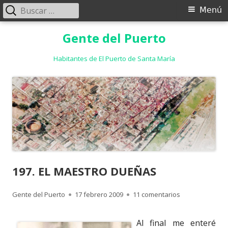
Buscar:
Menú
Menú
principal
Saltar
Gente del Puerto
al
contenido
Habitantes de El Puerto de Santa María
197. EL MAESTRO DUEÑAS
Autor
Publicado
en 197. EL MA
Gente del Puerto
17 febrero 2009
11 comentarios
el
Al final me enteré