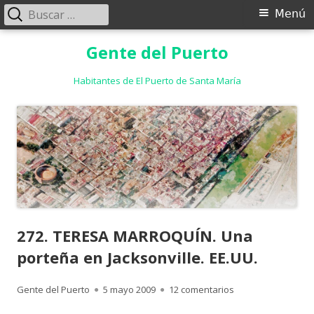
Buscar:
Menú
Menú
principal
Saltar
Gente del Puerto
al
contenido
Habitantes de El Puerto de Santa María
272. TERESA MARROQUÍN. Una
porteña en Jacksonville. EE.UU.
Autor
Publicado
en 272. TERESA MA
Gente del Puerto
5 mayo 2009
12 comentarios
el