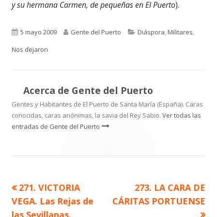
y su hermana Carmen, de pequeñas en El Puerto
).
Publicado
Autor
Categorías
5 mayo 2009
Gente del Puerto
Diáspora
,
Militares
,
el
Nos dejaron
Acerca de
Gente del Puerto
Gentes y Habitantes de El Puerto de Santa María (España). Caras
conocidas, caras anónimas, la savia del Rey Sabio.
Ver todas las
entradas de Gente del Puerto
Artículo
Artículo
271. VICTORIA
273. LA CARA DE
Navegación
anterior
siguiente
VEGA. Las Rejas de
CÁRITAS PORTUENSE
de
las Sevillanas.