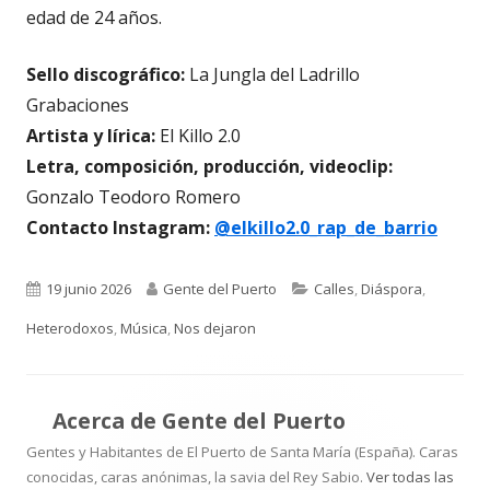
edad de 24 años.
Sello discográfico:
La Jungla del Ladrillo
Grabaciones
Artista y lírica:
El Killo 2.0
Letra, composición, producción, videoclip:
Gonzalo Teodoro Romero
Contacto Instagram:
@elkillo2.0_rap_de_barrio
Publicado
Autor
Categorías
19 junio 2026
Gente del Puerto
Calles
,
Diáspora
,
el
Heterodoxos
,
Música
,
Nos dejaron
Acerca de
Gente del Puerto
Gentes y Habitantes de El Puerto de Santa María (España). Caras
conocidas, caras anónimas, la savia del Rey Sabio.
Ver todas las