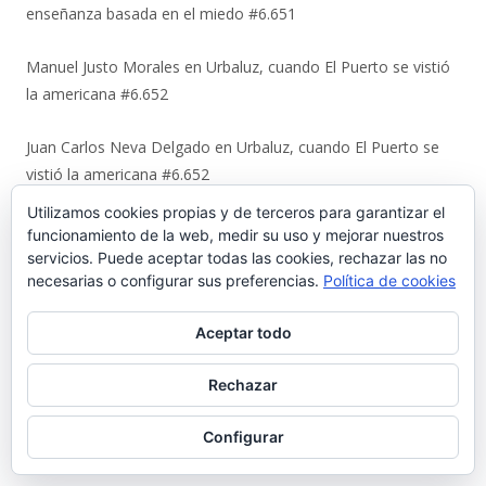
enseñanza basada en el miedo #6.651
Manuel Justo Morales
en
Urbaluz, cuando El Puerto se vistió
la americana #6.652
Juan Carlos Neva Delgado
en
Urbaluz, cuando El Puerto se
vistió la americana #6.652
Utilizamos cookies propias y de terceros para garantizar el
Magdalena Rodríguez Lara
en
Urbaluz, cuando El Puerto se
funcionamiento de la web, medir su uso y mejorar nuestros
vistió la americana #6.652
servicios. Puede aceptar todas las cookies, rechazar las no
necesarias o configurar sus preferencias.
Política de cookies
Ir a Palabrario Porteño
Aceptar todo
Rechazar
Configurar