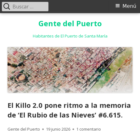
Buscar:
Menú
Menú
principal
Saltar
Gente del Puerto
al
contenido
Habitantes de El Puerto de Santa María
El Killo 2.0 pone ritmo a la memoria
de ‘El Rubio de las Nieves’ #6.615.
Autor
Publicado
en El Killo 2.0 pone 
Gente del Puerto
19 junio 2026
1 comentario
el