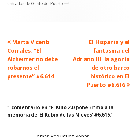
entradas de Gente del Puerto
Artículo
Artículo
Marta Vicenti
El Hispania y el
Navegación
anterior
siguiente
Corrales: “El
fantasma del
de
Alzheimer no debe
Adriano III: la agonía
robarnos el
de otro barco
entradas
presente” #6.614
histórico en El
Puerto #6.616
1 comentario en “
El Killo 2.0 pone ritmo a la
memoria de ‘El Rubio de las Nieves’ #6.615.
”
Tomás Rodríguez Peñas