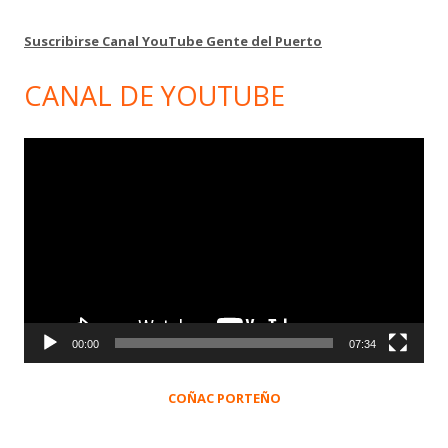
Suscribirse Canal YouTube Gente del Puerto
CANAL DE YOUTUBE
Reproductor
de
vídeo
00:00
07:34
COÑAC PORTEÑO