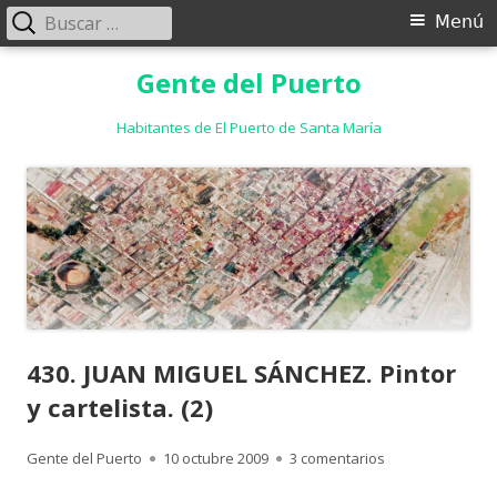
Buscar:
Menú
Menú
principal
Saltar
Gente del Puerto
al
contenido
Habitantes de El Puerto de Santa María
430. JUAN MIGUEL SÁNCHEZ. Pintor
y cartelista. (2)
Autor
Publicado
en 430. JUAN MIGU
Gente del Puerto
10 octubre 2009
3 comentarios
el