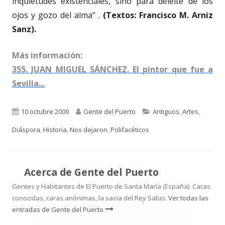
inquietudes existenciales, sino para deleite de los
ojos y gozo del alma" .
(Textos: Francisco M. Arniz
Sanz).
Más información:
355. JUAN MIGUEL SÁNCHEZ. El pintor que fue a
Sevilla...
Publicado
Autor
Categorías
10 octubre 2009
Gente del Puerto
Antiguos
,
Artes
,
el
Diáspora
,
Historia
,
Nos dejaron
,
Polifacéticos
Acerca de
Gente del Puerto
Gentes y Habitantes de El Puerto de Santa María (España). Caras
conocidas, caras anónimas, la savia del Rey Sabio.
Ver todas las
entradas de Gente del Puerto