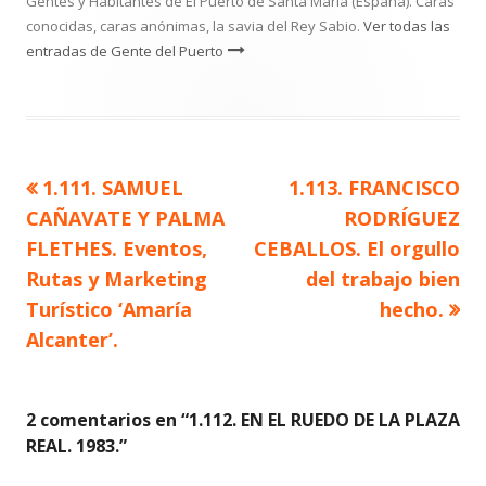
Gentes y Habitantes de El Puerto de Santa María (España). Caras
conocidas, caras anónimas, la savia del Rey Sabio.
Ver todas las
entradas de Gente del Puerto
Artículo
Artículo
1.111. SAMUEL
1.113. FRANCISCO
Navegación
anterior
siguiente
CAÑAVATE Y PALMA
RODRÍGUEZ
de
FLETHES. Eventos,
CEBALLOS. El orgullo
Rutas y Marketing
del trabajo bien
entradas
Turístico ‘Amaría
hecho.
Alcanter’.
2 comentarios en “
1.112. EN EL RUEDO DE LA PLAZA
REAL. 1983.
”