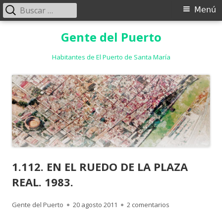
Buscar:
Menú
Menú
principal
Saltar
Gente del Puerto
al
contenido
Habitantes de El Puerto de Santa María
1.112. EN EL RUEDO DE LA PLAZA
REAL. 1983.
Autor
Publicado
en 1.112. EN EL R
Gente del Puerto
20 agosto 2011
2 comentarios
el