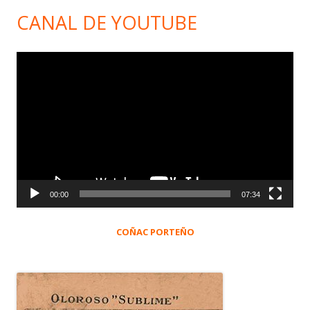
CANAL DE YOUTUBE
Reproductor
de
vídeo
00:00
07:34
COÑAC PORTEÑO