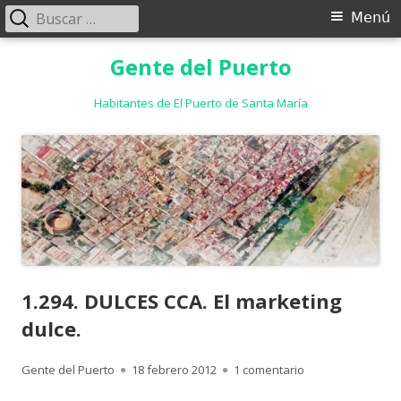
Buscar:
Menú
Menú
principal
Saltar
Gente del Puerto
al
contenido
Habitantes de El Puerto de Santa María
1.294. DULCES CCA. El marketing
dulce.
Autor
Publicado
en 1.294. DULCES 
Gente del Puerto
18 febrero 2012
1 comentario
el