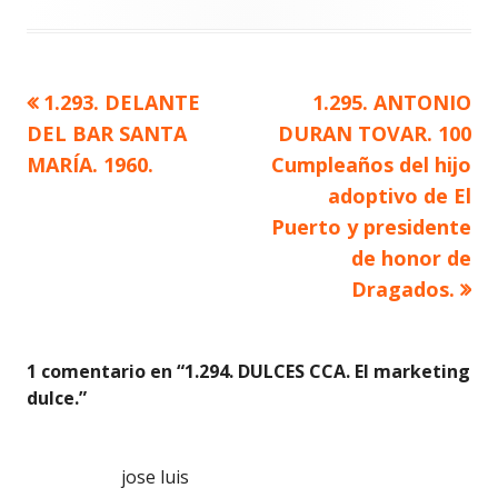
Artículo
Artículo
1.293. DELANTE
1.295. ANTONIO
Navegación
anterior
siguiente
DEL BAR SANTA
DURAN TOVAR. 100
de
MARÍA. 1960.
Cumpleaños del hijo
adoptivo de El
entradas
Puerto y presidente
de honor de
Dragados.
1 comentario en “
1.294. DULCES CCA. El marketing
dulce.
”
jose luis