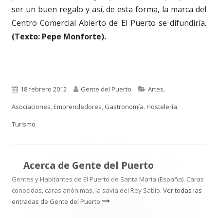
ser un buen regalo y así, de esta forma, la marca del
Centro Comercial Abierto de El Puerto se difundiría.
(Texto: Pepe Monforte).
Publicado
Autor
Categorías
18 febrero 2012
Gente del Puerto
Artes
,
el
Asociaciones
,
Emprendedores
,
Gastronomía
,
Hostelería
,
Turismo
Acerca de
Gente del Puerto
Gentes y Habitantes de El Puerto de Santa María (España). Caras
conocidas, caras anónimas, la savia del Rey Sabio.
Ver todas las
entradas de Gente del Puerto