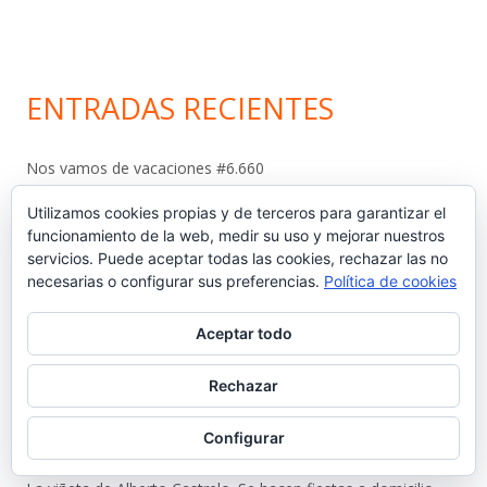
ENTRADAS RECIENTES
Nos vamos de vacaciones #6.660
Utilizamos cookies propias y de terceros para garantizar el
¿Dónde está Calleja? #6.659
funcionamiento de la web, medir su uso y mejorar nuestros
servicios. Puede aceptar todas las cookies, rechazar las no
Carta protesta a Don Pedro Muñoz Seca #6.658
necesarias o configurar sus preferencias.
Política de cookies
El antiguo campo del Racing y la iniciativa solidaria de Elías
Aceptar todo
Ahuja #6.657
Rechazar
Sebastián Gómez Sánchez, ‘Tani’. El frutero que ayudó a
sacar adelante a once hermanos #6.656
Configurar