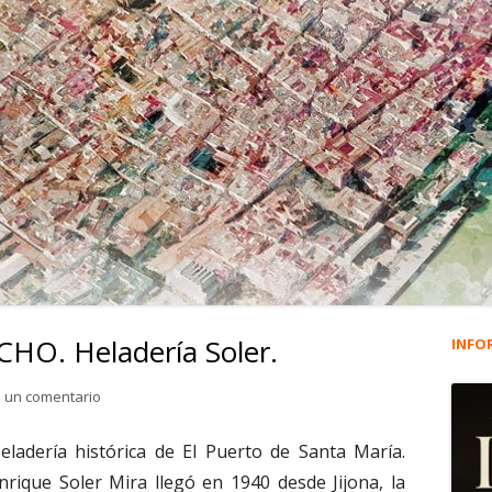
HO. Heladería Soler.
INFO
Ba
lat
para 1.673. JAVIER BARBACHO. Heladería Soler.
 un comentario
pri
eladería histórica de El Puerto de Santa María.
nrique Soler Mira llegó en 1940 desde Jijona, la