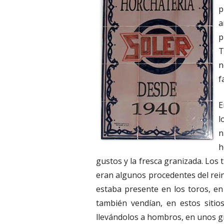
p
a
p
T
n
f
E
l
n
h
gustos y la fresca granizada. Los t
eran algunos procedentes del rein
estaba presente en los toros, en 
también vendían, en estos sitios
llevándolos a hombros, en unos g