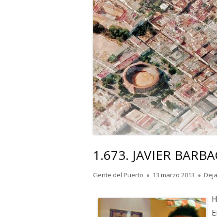
1.673. JAVIER BARBAC
Autor
Publicado
Gente del Puerto
13 marzo 2013
Deja
el
H
E