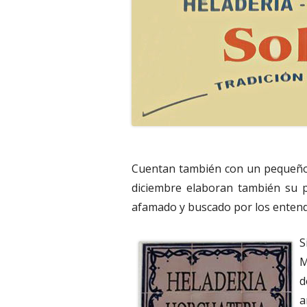
Cuentan también con un pequeño 
diciembre elaboran también su p
afamado y buscado por los entend
S
M
d
a