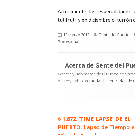
Actualmente las especialidades
tutifruti y en diciembre el turrón 
Publicado
Autor
13 marzo 2013
Gente del Puerto
el
Profesionales
Acerca de
Gente del Pu
Gentes y Habitantes de El Puerto de Santa
del Rey Sabio.
Ver todas las entradas de 
Artículo
1.672. ‘TIME LAPSE’ DE EL
Navegación
anterior
PUERTO. Lapso de Tiempo e
de