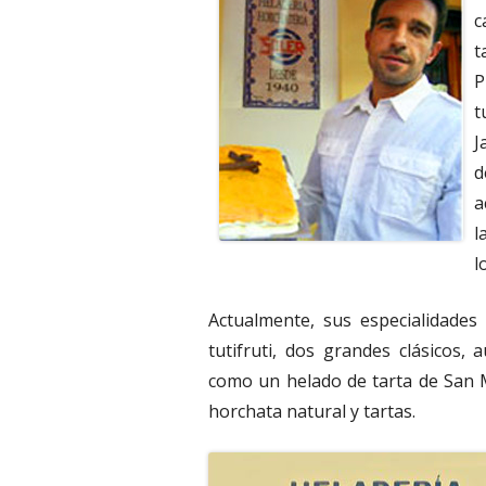
c
t
P
t
J
d
a
l
l
Actualmente, sus especialidade
tutifruti, dos grandes clásicos
como un helado de tarta de San 
horchata natural y tartas.