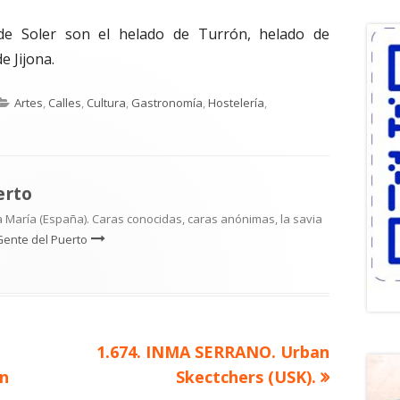
 de Soler son el helado de Turrón, helado de
de Jijona.
Categorías
Artes
,
Calles
,
Cultura
,
Gastronomía
,
Hostelería
,
erto
 María (España). Caras conocidas, caras anónimas, la savia
Gente del Puerto
Artículo
1.674. INMA SERRANO. Urban
siguiente
n
Skectchers (USK).