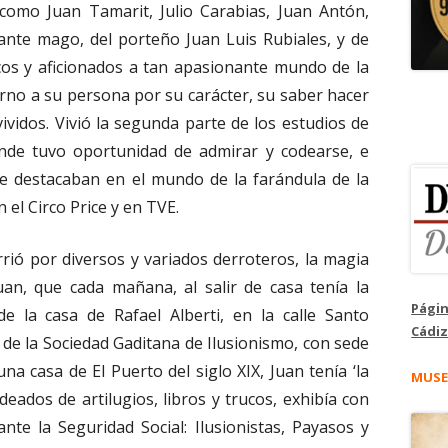
 como Juan Tamarit, Julio Carabias, Juan Antón,
jante mago, del porteño Juan Luis Rubiales, y de
cos y aficionados a tan apasionante mundo de la
torno a su persona por su carácter, su saber hacer
ividos. Vivió la segunda parte de los estudios de
donde tuvo oportunidad de admirar y codearse, e
ue destacaban en el mundo de la farándula de la
 el Circo Price y en TVE.
rió por diversos y variados derroteros, la magia
uan, que cada mañana, al salir de casa tenía la
Págin
e la casa de Rafael Alberti, en la calle Santo
Cádiz
de la Sociedad Gaditana de Ilusionismo, con sede
una casa de El Puerto del siglo XIX, Juan tenía ‘la
MUSE
deados de artilugios, libros y trucos, exhibía con
nte la Seguridad Social: Ilusionistas, Payasos y