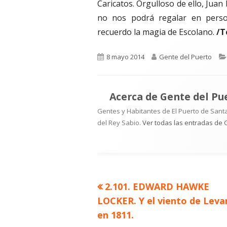
Caricatos. Orgulloso de ello, Juan 
no nos podrá regalar en pers
recuerdo la magia de Escolano.
/T
Publicado
Autor
8 mayo 2014
Gente del Puerto
el
Acerca de
Gente del Pu
Gentes y Habitantes de El Puerto de Santa
del Rey Sabio.
Ver todas las entradas de 
Artículo
2.101. EDWARD HAWKE
Navegación
anterior
LOCKER. Y el viento de Leva
de
en 1811.