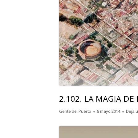
2.102. LA MAGIA DE
Autor
Publicado
Gente del Puerto
8 mayo 2014
Deja 
el