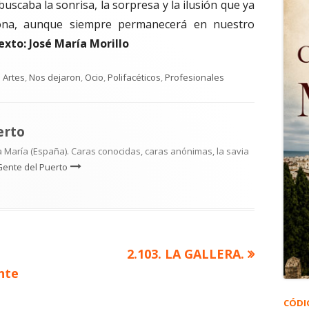
buscaba la sonrisa, la sorpresa y la ilusión que ya
ona, aunque siempre permanecerá en nuestro
exto:
José María Morillo
Categorías
Artes
,
Nos dejaron
,
Ocio
,
Polifacéticos
,
Profesionales
erto
 María (España). Caras conocidas, caras anónimas, la savia
Gente del Puerto
Artículo
2.103. LA GALLERA.
siguiente
nte
CÓDI