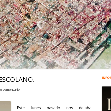
 ESCOLANO.
INFO
Ba
lat
para 2.102. LA MAGIA DE ESCOLANO.
un comentario
pri
Este lunes pasado nos dejaba